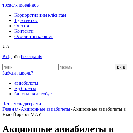
тревел-провайдер
Корпоративним клієнтам
Турагентам
Оплата
Контакти
Особистий кабінет
UA
Вхід
або
Реєстрація
Забули пароль?
авиабилеты
жд билеты
билеты на автобус
Чат з менеджерами
Главная
»
Акционные авиабилеты
»
Акционные авиабилеты в
Нью-Йорк от МАУ
Акционные авиабилеты в