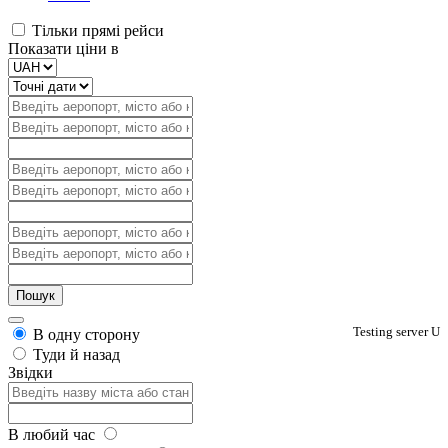
Тільки прямі рейси
Показати ціни в
Testing server U
В одну сторону
Туди й назад
Звідки
В любий час