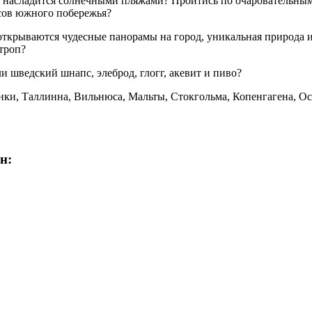
и насладится солнечными пляжами? Пройтись по очаровательн
есов южного побережья?
 открываются чудесные панорамы на город, уникальная природ
троп?
шведский шнапс, элеброд, глогг, акевит и пиво?
нки, Таллинна, Вильнюса, Мальты, Стокгольма, Копенгагена, Осл
н: