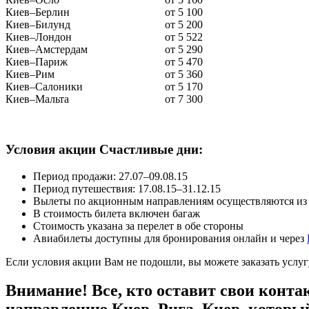
Киев–Берлин
от 5 100
Киев–Билунд
от 5 200
Киев–Лондон
от 5 522
Киев–Амстердам
от 5 290
Киев–Париж
от 5 470
Киев–Рим
от 5 360
Киев–Салоники
от 5 170
Киев–Мальта
от 7 300
Условия акции Счастливые дни:
Период продажи: 27.07–09.08.15
Период путешествия: 17.08.15–31.12.15
Вылеты по акционным направлениям осуществляются из 
В стоимость билета включен багаж
Стоимость указана за перелет в обе стороны
Авиабилеты доступны для бронирования онлайн и через
Если условия акции Вам не подошли, вы можете заказать услу
Внимание! Все, кто оставит свои конт