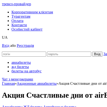
тревел-провайдер
Корпоративним клієнтам
Турагентам
Оплата
Контакти
Особистий кабінет
UA
Вхід
або
Реєстрація
За
авиабилеты
жд билеты
билеты на автобус
Чат з менеджерами
Главная
»
Акционные авиабилеты
»
Акция Счастливые дни от airB
Акция Счастливые дни от airBa
Авиабилеты
ЖД билеты
Автобусные билеты