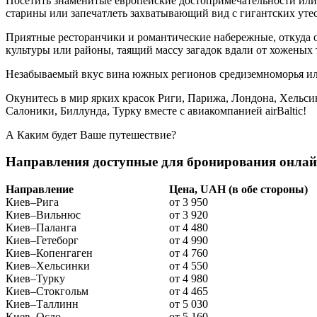
Посетить знаменитые европейские достопримечательности ил
старины или запечатлеть захватывающий вид с гигантских ут
Приятные ресторанчики и романтические набережные, откуда
культуры или районы, таящий массу загадок вдали от хоженых 
Незабываемый вкус вина южных регионов средиземноморья или 
Окунитесь в мир ярких красок Риги, Парижа, Лондона, Хельси
Салоники, Биллунда, Турку вместе с авиакомпанией airBaltic!
А Каким будет Ваше путешествие?
Направления доступные для бронирования онлай
Направление
Цена, UAH (в обе стороны)
Киев–Рига
от 3 950
Киев–Вильнюс
от 3 920
Киев–Паланга
от 4 480
Киев–Гетеборг
от 4 990
Киев–Копенгаген
от 4 760
Киев–Хельсинки
от 4 550
Киев–Турку
от 4 980
Киев–Стокгольм
от 4 465
Киев–Таллинн
от 5 030
Киев–Осло
от 5 160