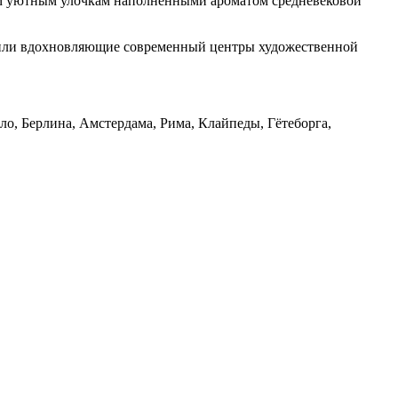
ым уютным улочкам наполненными ароматом средневековой
а или вдохновляющие современный центры художественной
о, Берлина, Амстердама, Рима, Клайпеды, Гётеборга,