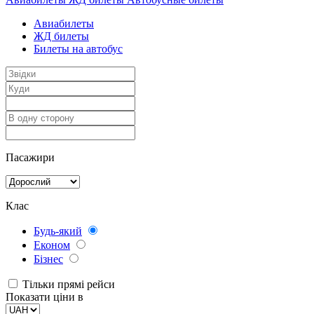
Авиабилеты
ЖД билеты
Билеты на автобус
Пасажири
Клас
Будь-який
Економ
Бізнес
Тільки прямі рейси
Показати ціни в