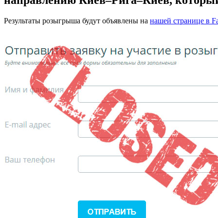
направлению Киев–Рига–Киев, который с
Результаты розыгрыша будут объявлены на
нашей странице в F