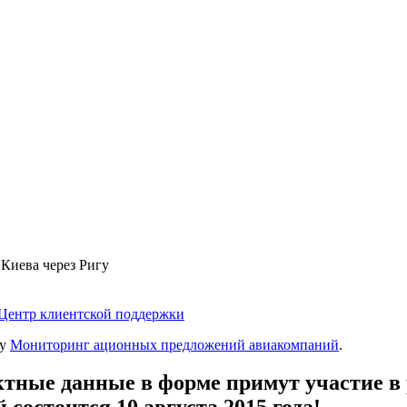
Киева через Ригу
Центр клиентской поддержки
гу
Мониторинг ационных предложений авиакомпаний
.
актные данные в форме примут участие в