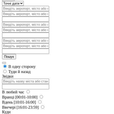
В одну сторону
Туди й назад
Звідки
В любий час
Вранці
[00:01-10:00]
Вдень
[10:01-16:00]
Ввечері
[16:01-23:59]
Куди