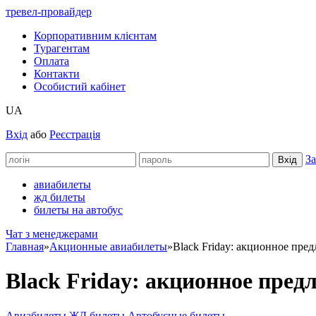
тревел-провайдер
Корпоративним клієнтам
Турагентам
Оплата
Контакти
Особистий кабінет
UA
Вхід
або
Реєстрація
За
авиабилеты
жд билеты
билеты на автобус
Чат з менеджерами
Главная
»
Акционные авиабилеты
»
Black Friday: акционное предл
Black Friday: акционное предл
Авиабилеты
ЖД билеты
Автобусные билеты