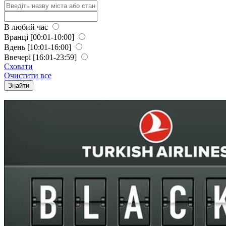
В любий час
Вранці
[00:01-10:00]
Вдень
[10:01-16:00]
Ввечері
[16:01-23:59]
Сховати
Очистити все
Знайти