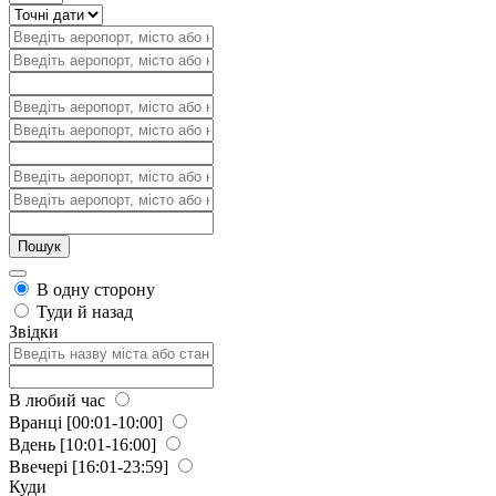
В одну сторону
Туди й назад
Звідки
В любий час
Вранці
[00:01-10:00]
Вдень
[10:01-16:00]
Ввечері
[16:01-23:59]
Куди