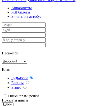
Авиабилеты
ЖД билеты
Билеты на автобус
Пасажири
Клас
Будь-який
Економ
Бізнес
Тільки прямі рейси
Показати ціни в