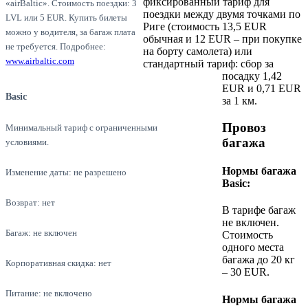
фиксированный тариф для
«airBaltic». Стоимость поездки: 3
поездки между двумя точками по
LVL или 5 EUR. Купить билеты
Риге (стоимость 13,5 EUR
можно у водителя, за багаж плата
обычная и 12 EUR – при покупке
не требуется. Подробнее:
на борту самолета) или
www.airbaltic.com
стандартный тариф: сбор за
посадку 1,42
EUR и 0,71 EUR
Basic
за 1 км.
Провоз
Минимальный тариф с ограниченными
багажа
условиями.
Нормы багажа
Изменение даты: не разрешено
Basic:
Возврат: нет
В тарифе багаж
не включен.
Багаж: не включен
Стоимость
одного места
багажа до 20 кг
Корпоративная скидка: нет
– 30 EUR.
Питание: не включено
Нормы багажа