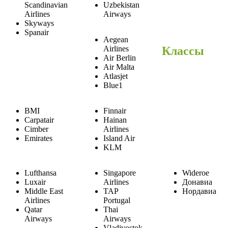
Scandinavian
Uzbekistan
Airlines
Airways
Skyways
Spanair
Aegean
Классы
Airlines
Air Berlin
Air Malta
Atlasjet
Blue1
BMI
Finnair
Carpatair
Hainan
Cimber
Airlines
Emirates
Island Air
KLM
Lufthansa
Singapore
Wideroe
Luxair
Airlines
Донавиа
Middle East
TAP
Нордавиа
Airlines
Portugal
Qatar
Thai
Airways
Airways
Vladivostok