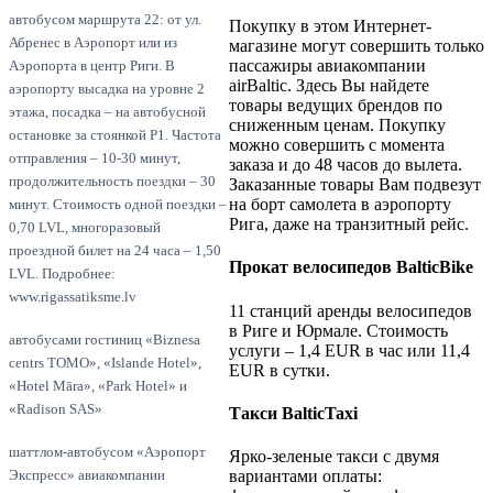
автобусом маршрута 22: от ул.
Покупку в этом Интернет-
Абренес в Аэропорт или из
магазине могут совершить только
пассажиры авиакомпании
Аэропорта в центр Риги. В
airBaltic. Здесь Вы найдете
аэропорту высадка на уровне 2
товары ведущих брендов по
этажа, посадка – на автобусной
сниженным ценам. Покупку
остановке за стоянкой Р1. Частота
можно совершить с момента
отправления – 10-30 минут,
заказа и до 48 часов до вылета.
продолжительность поездки – 30
Заказанные товары Вам подвезут
на борт самолета в аэропорту
минут. Стоимость одной поездки –
Рига, даже на транзитный рейс.
0,70 LVL, многоразовый
проездной билет на 24 часа – 1,50
Прокат велосипедов BalticBike
LVL. Подробнее:
www.rigassatiksme.lv
11 станций аренды велосипедов
в Риге и Юрмале. Стоимость
автобусами гостиниц «Biznesa
услуги – 1,4 EUR в час или 11,4
centrs TOMO», «Islande Hotel»,
EUR в сутки.
«Hotel Māra», «Park Hotel» и
«Radison SAS»
Такси BalticTaxi
шаттлом-автобусом «Аэропорт
Ярко-зеленые такси с двумя
вариантами оплаты:
Экспресс» авиакомпании