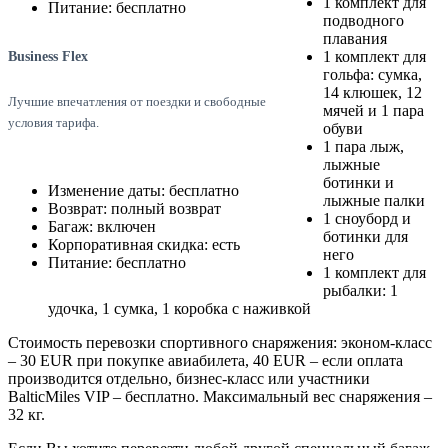
1 комплект для
Питание: бесплатно
подводного
плавания
1 комплект для
Business Flex
гольфа: сумка,
14 клюшек, 12
Лучшие впечатления от поездки и свободные
мячей и 1 пара
условия тарифа.
обуви
1 пара лыж,
лыжные
ботинки и
Изменение даты: бесплатно
лыжные палки
Возврат: полный возврат
1 сноуборд и
Багаж: включен
ботинки для
Корпоративная скидка: есть
него
Питание: бесплатно
1 комплект для
рыбалки: 1
удочка, 1 сумка, 1 коробка с наживкой
Стоимость перевозки спортивного снаряжения: эконом-класс
– 30 EUR при покупке авиабилета, 40 EUR – если оплата
производится отдельно, бизнес-класс или участники
BalticMiles VIP – бесплатно. Максимальный вес снаряжения –
32 кг.