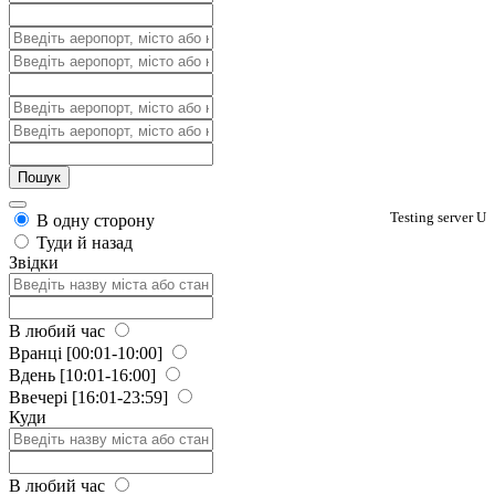
Testing server U
В одну сторону
Туди й назад
Звідки
В любий час
Вранці
[00:01-10:00]
Вдень
[10:01-16:00]
Ввечері
[16:01-23:59]
Куди
В любий час