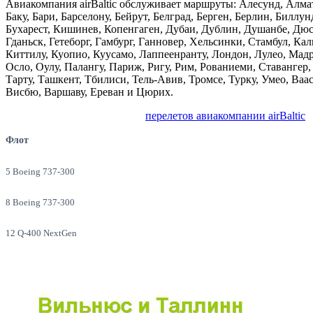
Авиакомпания airBaltic обслуживает маршруты: Алесунд, Алм
Баку, Бари, Барселону, Бейрут, Белград, Берген, Берлин, Биллун
Бухарест, Кишинев, Копенгаген, Дубаи, Дублин, Душанбе, Дюс
Гданьск, Гетеборг, Гамбург, Ганновер, Хельсинки, Стамбул, Ка
Киттилу, Куопио, Куусамо, Лаппеенранту, Лондон, Лулео, Ма
Осло, Оулу, Палангу, Париж, Ригу, Рим, Рованиеми, Ставангер
Тарту, Ташкент, Тбилиси, Тель-Авив, Тромсе, Турку, Умео, Ваа
Висбю, Варшаву, Ереван и Цюрих.
перелетов авиакомпании airBaltic
Флот
5 Boeing 737-300
8 Boeing 737-300
12 Q-400 NextGen