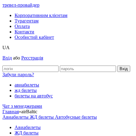
тревел-провайдер
Корпоративним клієнтам
Турагентам
Оплата
Контакти
Особистий кабінет
UA
Вхід
або
Реєстрація
Забули пароль?
авиабилеты
жд билеты
билеты на автобус
Чат з менеджерами
Главная
»
airBaltic
Авиабилеты
ЖД билеты
Автобусные билеты
Авиабилеты
ЖД билеты