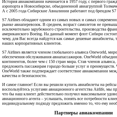
История авиакомпании начинается в 1957 году, с первого гражд
аэропорта в Новосибирске, объединенной авиагруппой Толмаче
А с 2005 года Сибирские Авиалинии работают под брендом S7 A
S7 Airlines обладают одним из самых новых и самых современ
рынке авиаперевозок. В среднем, возраст самолетов не превыша
исключительно зарубежного строительства, производства франц
американского Boeing. На данный момент флот Сибири состоит 
чему, для Вас всегда найдутся как самые дешевые авиабилеты, т
наших корпоративных клиентов.
S7 Airlines является членом глобального альянса Oneworld, мир
обеспечения обслуживания авиапассажиров. OneWorld объедин
континентов, более чем с 150 стран мира. Став членов альянса
предложить пассажирам гораздо больше услуг и преимуществ. Ч
OneWorld также подтверждает соответствие авиакомпании ме
качества и безопасности.
И самое главное! Если вы решили купить авиабилеты на рейсы
воспользуйтесь услугами авиационного агентства Airlife, мы п
что бы наш клиент действительно получил максимальное удовол
авиационного агента – услышать, понять все потребности клиен
индивидуальному подходу предложить именно то, что ему нео
Партнеры авиакомпании