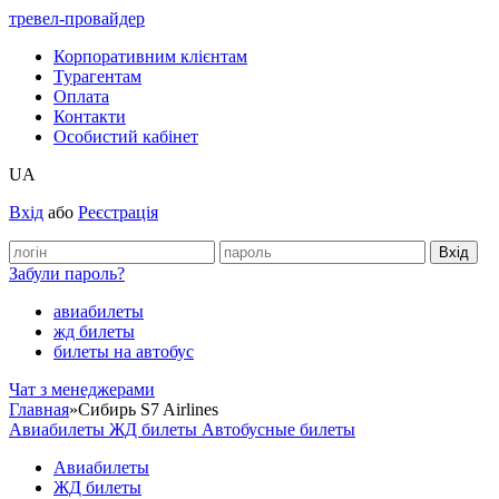
тревел-провайдер
Корпоративним клієнтам
Турагентам
Оплата
Контакти
Особистий кабінет
UA
Вхід
або
Реєстрація
Забули пароль?
авиабилеты
жд билеты
билеты на автобус
Чат з менеджерами
Главная
»
Сибирь S7 Airlines
Авиабилеты
ЖД билеты
Автобусные билеты
Авиабилеты
ЖД билеты