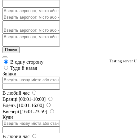
Testing server U
В одну сторону
Туди й назад
Звідки
В любий час
Вранці
[00:01-10:00]
Вдень
[10:01-16:00]
Ввечері
[16:01-23:59]
Куди
В любий час