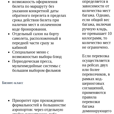
определяется в
возможность оформления
зависимости от
билета по маршруту без
количества мест
указания конкретной даты
багажа. Однако,
обратного перелета в пределах
если общий вес
срока действия билета при
багажа, включая
наличии мест в оплаченном
ручную кладь,
коде бронирования.
не превышает 10
Отдельный салон на борту
килограмм, то
самолета, расположенный в
количество мест
передней части сразу за
не ограничено.
кабиной
Специальное меню с
Если перевозка
возможностью выбора блюд
осуществляется
Периодическая пресса,
на рейсах двух
мультимедийные системы с
или более
большим выбором фильмов
перевозчиков, в
рамках код-
Бизнес-класс
шеринговых
соглашений,
применяются
правила
Приоритет при прохождении
перевозки
формальностей в большинстве
багажа
аэропортов: через отдельную
доминирующего