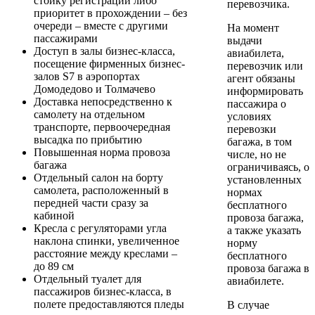
стойку регистрации либо
перевозчика.
приоритет в прохождении – без
очереди – вместе с другими
На момент
пассажирами
выдачи
Доступ в залы бизнес-класса,
авиабилета,
посещение фирменных бизнес-
перевозчик или
залов S7 в аэропортах
агент обязаны
Домодедово и Толмачево
информировать
Доставка непосредственно к
пассажира о
самолету на отдельном
условиях
транспорте, первоочередная
перевозки
высадка по прибытию
багажа, в том
Повышенная норма провоза
числе, но не
багажа
ограничиваясь, о
Отдельный салон на борту
установленных
самолета, расположенный в
нормах
передней части сразу за
бесплатного
кабиной
провоза багажа,
Кресла с регуляторами угла
а также указать
наклона спинки, увеличенное
норму
расстояние между креслами –
бесплатного
до 89 см
провоза багажа в
Отдельный туалет для
авиабилете.
пассажиров бизнес-класса, в
полете предоставляются пледы
В случае