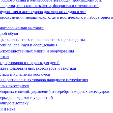
иродного камня и камнеобрабатывающей промышленности
одства, сельского хозяйства, флористики и технологий
дования и аксессуаров для морских судов и яхт
воохранения, медицинского, диагностического и лабораторного
матологическая выставка
дной обуви
кого, вязального и вышивального производства
йнов, спа, саун и оборудования
ьскохозяйственных машин и оборудования
стиля
ды, товаров и игрушек для детей
ева, декоративных аксессуаров и текстиля
стиля и купальных костюмов
 и региональных товаров народного потребления
ных аксессуаров
ирных изделий, украшений из серебра и модных аксессуаров
рьера, подарков и украшений
дочную выставку
и и меха