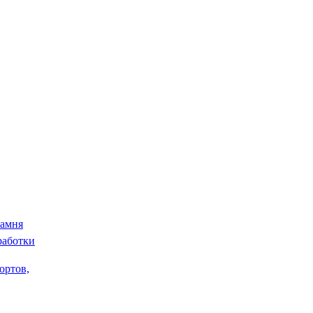
камня
работки
ортов,