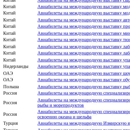
Китай
Авиабилеты на международную выставку сыр
Китай
Авиабилеты на международную выставку мод
Китай
Авиабилеты на международную выставку модн
Китай
Авиабилеты на международную выставку авто
Китай
Авиабилеты на международную выставку пр
Китай
Авиабилеты на международную выставку мин
Китай
Авиабилеты на международную выставку тюн
Китай
Авиабилеты на международную выставку лаб
Китай
Авиабилеты на международную выставку лаб
Китай
Авиабилеты на международную выставку упа
Нидерланды
Авиабилеты на международную выставку упа
ОАЭ
Авиабилеты на международную выставку шоу
ОАЭ
Авиабилеты на международную выставку обу
Польша
Авиабилеты на международную выставку рыб
Россия
Авиабилеты на международную специализиров
Авиабилеты на международную специализиро
Россия
рыбы и морепродуктов
Авиабилеты на международную специализиров
Россия
освоению океана и шельфа
Турция
Авиабилеты на международную Измирскую я