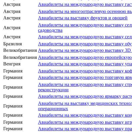
Австрия
Авиабилеты на международную выставку гас
Австрия
Авиабилеты на многоотраслевую осеннюю в
Австрия
Авиабилеты на выставку фруктов и овощей
Авиабилеты на международную выставку сель
Австрия
садоводства
Австрия
Авиабилеты на международную выставку сельс
Бразилия
Авиабилеты на международную выставку обу
Великобритания
Авиабилеты на международную выставку 3D п
Великобритания
Авиабилеты на международную европейскую
Венгрия
Авиабилеты на международную выставку упа
Германия
Авиабилеты на международную выставку кофе
Германия
Авиабилеты на международную торговую ярма
Авиабилеты на международную выставку стро
Германия
реконструкции
Германия
Авиабилеты на международную ярмарку расте
Авиабилеты на выставку медицинских технол
Германия
операционных
Германия
Авиабилеты на международную выставку кон
Германия
Авиабилеты на международную выставку иг
Германия
Авиабилеты на международную выставку пра