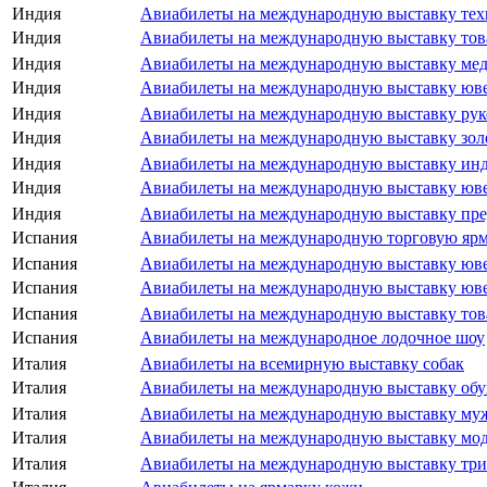
Индия
Авиабилеты на международную выставку техн
Индия
Авиабилеты на международную выставку това
Индия
Авиабилеты на международную выставку мед
Индия
Авиабилеты на международную выставку юве
Индия
Авиабилеты на международную выставку руко
Индия
Авиабилеты на международную выставку зол
Индия
Авиабилеты на международную выставку инд
Индия
Авиабилеты на международную выставку юве
Индия
Авиабилеты на международную выставку пре
Испания
Авиабилеты на международную торговую ярм
Испания
Авиабилеты на международную выставку ювел
Испания
Авиабилеты на международную выставку ювел
Испания
Авиабилеты на международную выставку тов
Испания
Авиабилеты на международное лодочное шоу
Италия
Авиабилеты на всемирную выставку собак
Италия
Авиабилеты на международную выставку обув
Италия
Авиабилеты на международную выставку му
Италия
Авиабилеты на международную выставку моды
Италия
Авиабилеты на международную выставку три