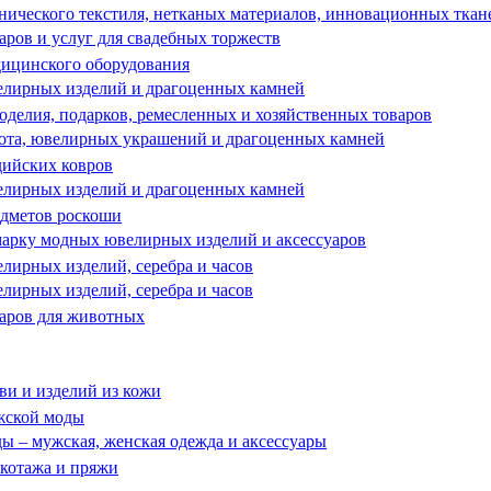
ического текстиля, нетканых материалов, инновационных ткан
ров и услуг для свадебных торжеств
ицинского оборудования
лирных изделий и драгоценных камней
делия, подарков, ремесленных и хозяйственных товаров
ота, ювелирных украшений и драгоценных камней
ийских ковров
лирных изделий и драгоценных камней
дметов роскоши
арку модных ювелирных изделий и аксессуаров
ирных изделий, серебра и часов
ирных изделий, серебра и часов
аров для животных
и и изделий из кожи
жской моды
 – мужская, женская одежда и аксессуары
котажа и пряжи