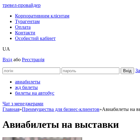
тревел-провайдер
Корпоративним клієнтам
Турагентам
Оплата
Контакти
Особистий кабінет
UA
Вхід
або
Реєстрація
За
авиабилеты
жд билеты
билеты на автобус
Чат з менеджерами
Главная
»
Преимущества для бизнес-клиентов
»
Авиабилеты на в
Авиабилеты на выставки