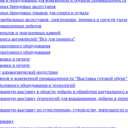
ья и оборудования для кожевенной и обувной промышленности
ных брендовых аксессуаров
ых брендовых товаров для спорта и отдыха
мобильных аксессуаров, электроники, тюнинга и средств ухода
омышленных роботов
ералов и драгоценных камней
инга автомобилей “Все для тюнинга”
ораторного оборудования
ораторного оборудования
ковки и печати
ковки и печати
 аэрокосмической индустрии
вной и кожевенной промышленности “Выставка готовой обуви”
оловного оборудования и технологий
анную выставку в области добычи и обработки натурального 
ванную выставку технологий для выращивания, добычи и пере
анную выставку по судостроению, судоходству, деятельности п
рмарку