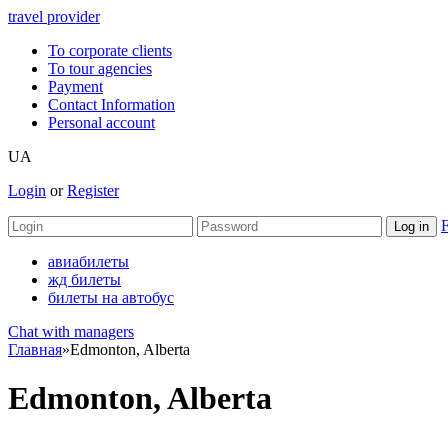
travel provider
To corporate clients
To tour agencies
Payment
Contact Information
Personal account
UA
Login
or
Register
F
авиабилеты
жд билеты
билеты на автобус
Chat with managers
Главная
»
Edmonton, Alberta
Edmonton, Alberta