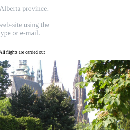
 Alberta province.
.
eb-site using the
ype or e-mail.
l flights are carried out