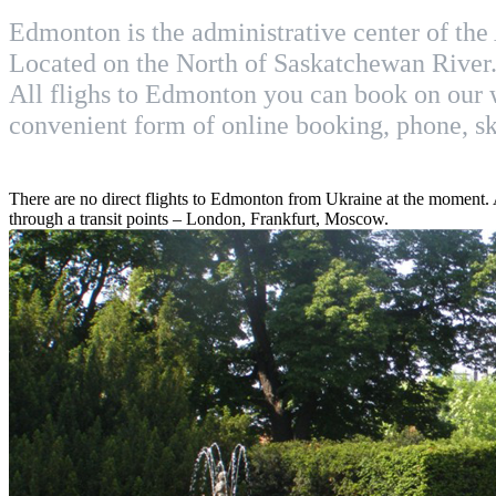
Edmonton is the administrative center of the
Located on the North of Saskatchewan River
All flighs to Edmonton you can book on our w
convenient form of online booking, phone, sk
There are no direct flights to Edmonton from Ukraine at the moment. Al
through a transit points – London, Frankfurt, Moscow.