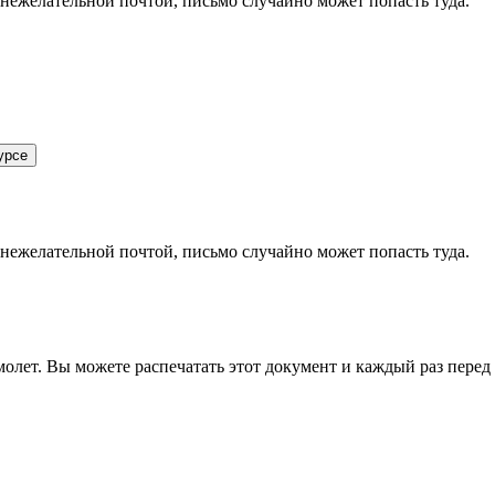
 нежелательной почтой, письмо случайно может попасть туда.
урсе
 нежелательной почтой, письмо случайно может попасть туда.
олет. Вы можете распечатать этот документ и каждый раз перед в