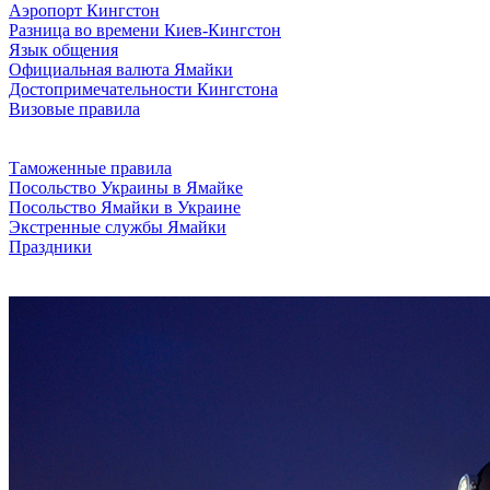
Аэропорт Кингстон
Разница во времени Киев-Кингстон
Язык общения
Официальная валюта Ямайки
Достопримечательности Кингстона
Визовые правила
Таможенные правила
Посольство Украины в Ямайке
Посольство Ямайки в Украине
Экстренные службы Ямайки
Праздники