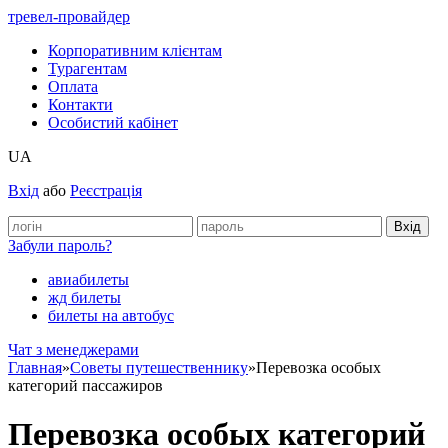
тревел-провайдер
Корпоративним клієнтам
Турагентам
Оплата
Контакти
Особистий кабінет
UA
Вхід
або
Реєстрація
Забули пароль?
авиабилеты
жд билеты
билеты на автобус
Чат з менеджерами
Главная
»
Советы путешественнику
»
Перевозка особых
категорий пассажиров
Перевозка особых категорий