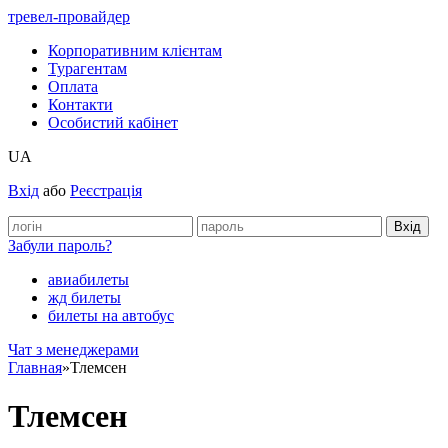
тревел-провайдер
Корпоративним клієнтам
Турагентам
Оплата
Контакти
Особистий кабінет
UA
Вхід
або
Реєстрація
Забули пароль?
авиабилеты
жд билеты
билеты на автобус
Чат з менеджерами
Главная
»
Тлемсен
Тлемсен