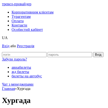
тревел-провайдер
Корпоративним клієнтам
Турагентам
Оплата
Контакти
Особистий кабінет
UA
Вхід
або
Реєстрація
Забули пароль?
авиабилеты
жд билеты
билеты на автобус
Чат з менеджерами
Главная
»
Хургада
Хургада