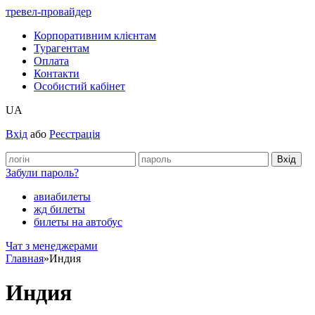
тревел-провайдер
Корпоративним клієнтам
Турагентам
Оплата
Контакти
Особистий кабінет
UA
Вхід
або
Реєстрація
Забули пароль?
авиабилеты
жд билеты
билеты на автобус
Чат з менеджерами
Главная
»
Индия
Индия