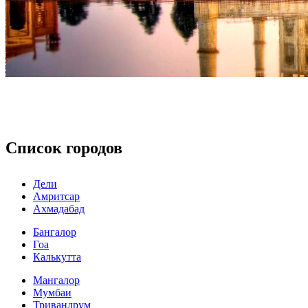
Список городов
Дели
Амритсар
Ахмадабад
Бангалор
Гоа
Калькутта
Мангалор
Мумбаи
Тривандрум