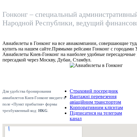
Гонконг – специальный административны
Народной Республики, ведущий финансов
Авиабилеты в Гонконг на все авиакомпании, совершающие туд
купить на нашем сайте.Прямыми рейсами Гонконг с городами У
Авиабилеты Киев-Гонконг на наиболее удобные пересадочные 
пересадкой через Москву, Дубаи, Стамбул.
Страховий посередник
Для удобства бронирования
Вантажні перевезення
авиабилетов Киев-Гонконг введите в
авіаційним транспортом
поле «Пункт прибытия» формы
Корпоративним клієнтам
трехбуквенный код:
HKG
.
Підписатися на телеграм
канал