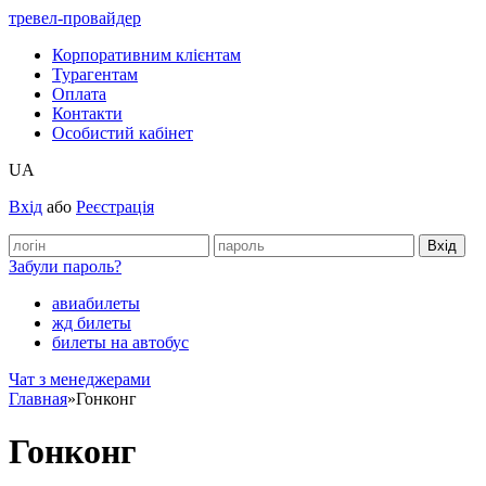
тревел-провайдер
Корпоративним клієнтам
Турагентам
Оплата
Контакти
Особистий кабінет
UA
Вхід
або
Реєстрація
Забули пароль?
авиабилеты
жд билеты
билеты на автобус
Чат з менеджерами
Главная
»
Гонконг
Гонконг