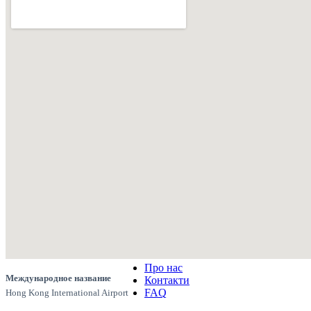
Про нас
Международное название
Контакти
FAQ
Hong Kong International Airport