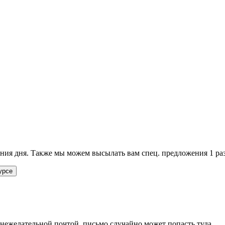
ия дня. Также мы можем высылать вам спец. предложения 1 раз
урсе
 нежелательной почтой, письмо случайно может попасть туда.