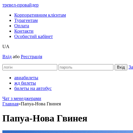
тревел-провайдер
Корпоративним клієнтам
Турагентам
Оплата
Контакти
Особистий кабінет
UA
Вхід
або
Реєстрація
За
авиабилеты
жд билеты
билеты на автобус
Чат з менеджерами
Главная
»
Папуа-Нова Гвинея
Папуа-Нова Гвинея