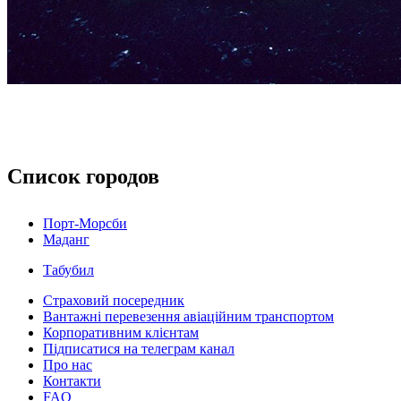
Список городов
Порт-Морсби
Маданг
Табубил
Страховий посередник
Вантажні перевезення авіаційним транспортом
Корпоративним клієнтам
Підписатися на телеграм канал
Про нас
Контакти
FAQ