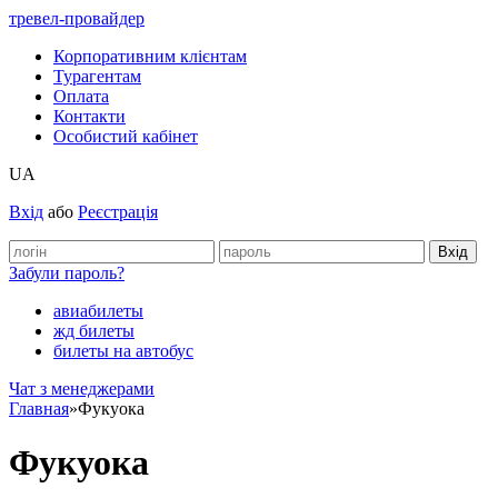
тревел-провайдер
Корпоративним клієнтам
Турагентам
Оплата
Контакти
Особистий кабінет
UA
Вхід
або
Реєстрація
Забули пароль?
авиабилеты
жд билеты
билеты на автобус
Чат з менеджерами
Главная
»
Фукуока
Фукуока