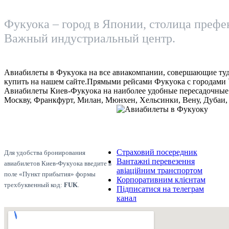
Фукуока – город в Японии, столица преф
Важный индустриальный центр.
Авиабилеты в Фукуока на все авиакомпании, совершающие туд
купить на нашем сайте.Прямыми рейсами Фукуока с городами 
Авиабилеты Киев-Фукуока на наиболее удобные пересадочные
Москву, Франкфурт, Милан, Мюнхен, Хельсинки, Вену, Дубаи, 
Страховий посередник
Для удобства бронирования
Вантажні перевезення
авиабилетов Киев-Фукуока введите в
авіаційним транспортом
поле «Пункт прибытия» формы
Корпоративним клієнтам
трехбуквенный код:
FUK
.
Підписатися на телеграм
канал