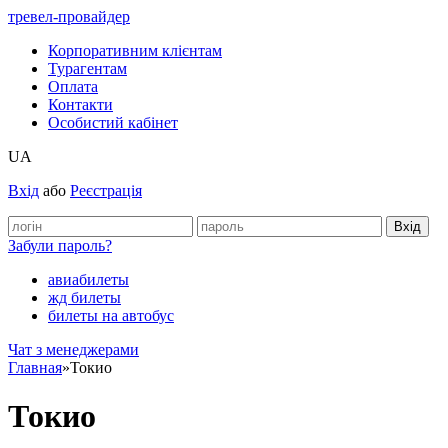
тревел-провайдер
Корпоративним клієнтам
Турагентам
Оплата
Контакти
Особистий кабінет
UA
Вхід
або
Реєстрація
Забули пароль?
авиабилеты
жд билеты
билеты на автобус
Чат з менеджерами
Главная
»
Токио
Токио