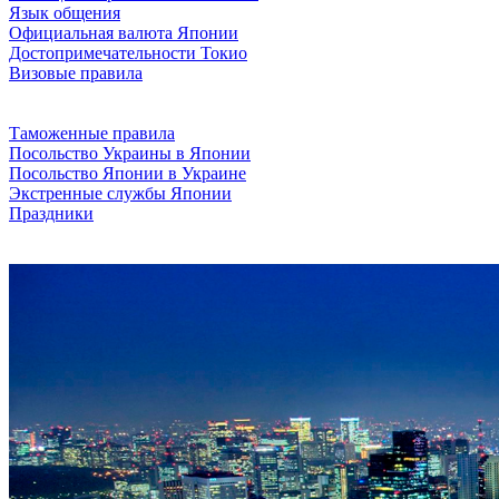
Язык общения
Официальная валюта Японии
Достопримечательности Токио
Визовые правила
Таможенные правила
Посольство Украины в Японии
Посольство Японии в Украине
Экстренные службы Японии
Праздники