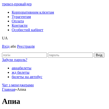
тревел-провайдер
Корпоративним клієнтам
Турагентам
Оплата
Контакти
Особистий кабінет
UA
Вхід
або
Реєстрація
Забули пароль?
авиабилеты
жд билеты
билеты на автобус
Чат з менеджерами
Главная
»
Апиа
Апиа