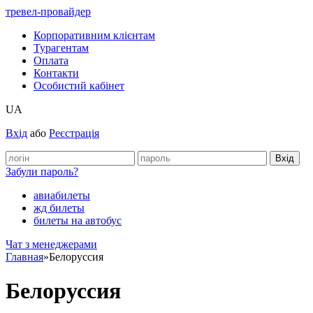
тревел-провайдер
Корпоративним клієнтам
Турагентам
Оплата
Контакти
Особистий кабінет
UA
Вхід
або
Реєстрація
Забули пароль?
авиабилеты
жд билеты
билеты на автобус
Чат з менеджерами
Главная
»
Белоруссия
Белоруссия