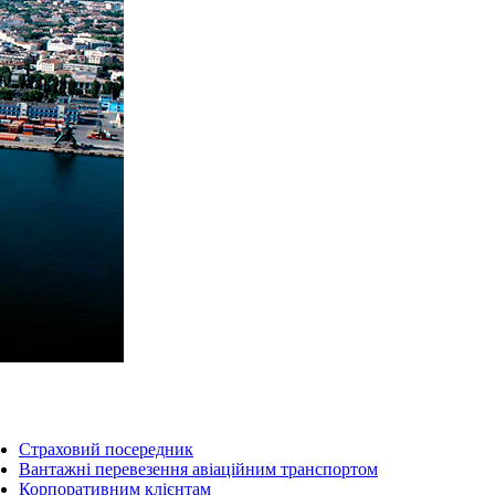
Страховий посередник
Вантажні перевезення авіаційним транспортом
Корпоративним клієнтам