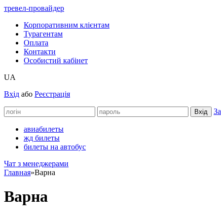
тревел-провайдер
Корпоративним клієнтам
Турагентам
Оплата
Контакти
Особистий кабінет
UA
Вхід
або
Реєстрація
За
авиабилеты
жд билеты
билеты на автобус
Чат з менеджерами
Главная
»
Варна
Варна