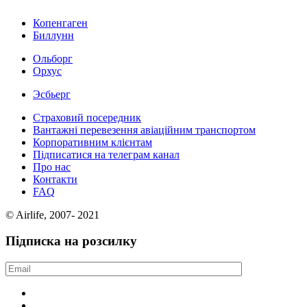
Копенгаген
Биллунн
Ольборг
Орхус
Эсбьерг
Страховий посередник
Вантажні перевезення авіаційним транспортом
Корпоративним клієнтам
Підписатися на телеграм канал
Про нас
Контакти
FAQ
© Airlife, 2007- 2021
Підписка на розсилку