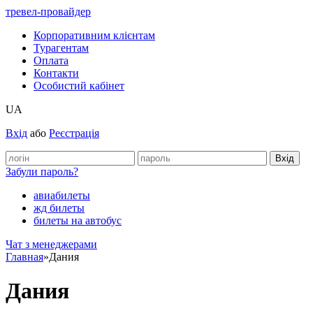
тревел-провайдер
Корпоративним клієнтам
Турагентам
Оплата
Контакти
Особистий кабінет
UA
Вхід
або
Реєстрація
Забули пароль?
авиабилеты
жд билеты
билеты на автобус
Чат з менеджерами
Главная
»
Дания
Дания