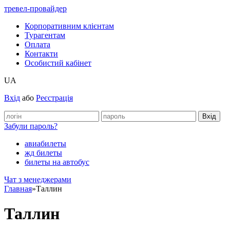
тревел-провайдер
Корпоративним клієнтам
Турагентам
Оплата
Контакти
Особистий кабінет
UA
Вхід
або
Реєстрація
Забули пароль?
авиабилеты
жд билеты
билеты на автобус
Чат з менеджерами
Главная
»
Таллин
Таллин