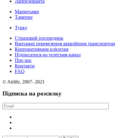
Лаппеэнранта
Мариехамн
Тампере
Турку
Страховий посередник
Вантажні перевезення авіаційним транспортом
Корпоративним клієнтам
Підписатися на телеграм канал
Про нас
Контакти
FAQ
© Airlife, 2007- 2021
Підписка на розсилку