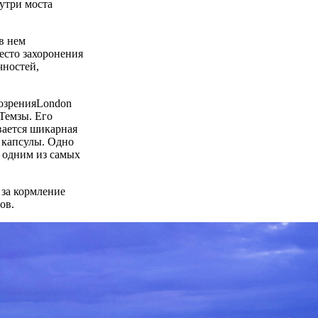
утри моста
в нем
есто захоронения
чностей,
бозренияLondon
 Темзы. Его
вается шикарная
 капсулы. Одно
я одним из самых
 за кормление
ов.