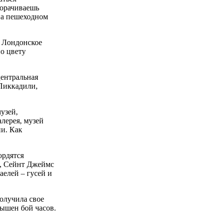
ворачиваешь
на пешеходном
. Лондонское
по цвету
центральная
 Пиккадили,
узей,
лерея, музей
ии. Как
ордятся
к, Сейнт Джеймс
аелей – гусей и
получила свое
лышен бой часов.