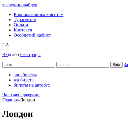
тревел-провайдер
Корпоративним клієнтам
Турагентам
Оплата
Контакти
Особистий кабінет
UA
Вхід
або
Реєстрація
За
авиабилеты
жд билеты
билеты на автобус
Чат з менеджерами
Главная
»
Лондон
Лондон