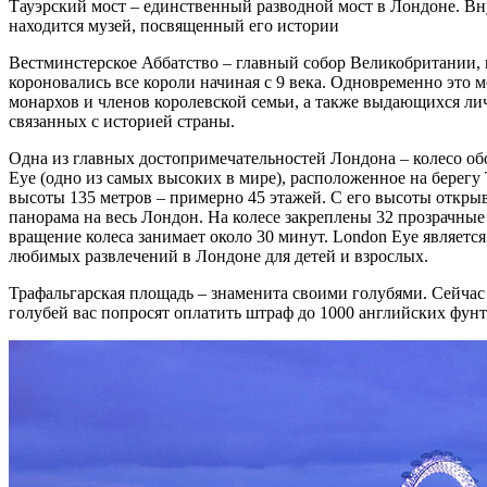
Тауэрский мост – единственный разводной мост в Лондоне. Вн
находится музей, посвященный его истории
Вестминстерское Аббатство – главный собор Великобритании, 
короновались все короли начиная с 9 века. Одновременно это м
монархов и членов королевской семьи, а также выдающихся ли
связанных с историей страны.
Одна из главных достопримечательностей Лондона – колесо о
Eye (одно из самых высоких в мире), расположенное на берегу
высоты 135 метров – примерно 45 этажей. С его высоты откры
панорама на весь Лондон. На колесе закреплены 32 прозрачные
вращение колеса занимает около 30 минут. London Eye являетс
любимых развлечений в Лондоне для детей и взрослых.
Трафальгарская площадь – знаменита своими голубями. Сейчас
голубей вас попросят оплатить штраф до 1000 английских фунт