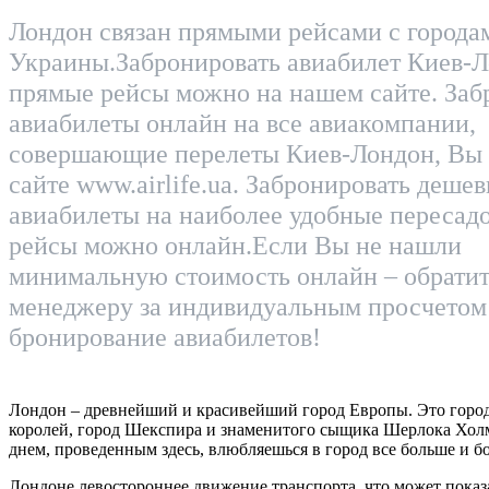
Лондон связан прямыми рейсами с города
Украины.Забронировать авиабилет Киев-Л
прямые рейсы можно на нашем сайте. Заб
авиабилеты онлайн на все авиакомпании,
совершающие перелеты Киев-Лондон, Вы 
сайте www.airlife.ua. Забронировать деше
авиабилеты на наиболее удобные пересад
рейсы можно онлайн.Если Вы не нашли
минимальную стоимость онлайн – обратит
менеджеру за индивидуальным просчетом
бронирование авиабилетов!
Лондон – древнейший и красивейший город Европы. Это горо
королей, город Шекспира и знаменитого сыщика Шерлока Хол
днем, проведенным здесь, влюбляешься в город все больше и б
Лондоне левостороннее движение транспорта, что может показ