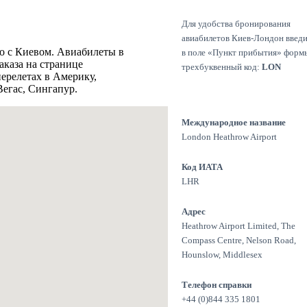
Для удобства бронирования
авиабилетов Киев-Лондон введ
о с Киевом. Авиабилеты в
в поле «Пункт прибытия» форм
аказа на странице
трехбуквенный код:
LON
ерелетах в Америку,
егас, Сингапур.
Международное название
London Heathrow Airport
Код ИАТА
LHR
Адрес
Heathrow Airport Limited, The
Compass Centre, Nelson Road,
Hounslow, Middlesex
Телефон справки
+44 (0)844 335 1801