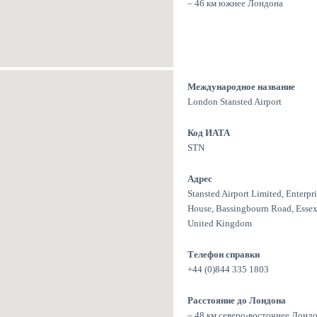
– 46 км южнее Лондона
Международное название
London Stansted Airport
Код ИАТА
STN
Адрес
Stansted Airport Limited, Enterpr
House, Bassingbourn Road, Essex
United Kingdom
Телефон справки
+44 (0)844 335 1803
Расстояние до Лондона
– 48 км северо-восточнее Лонд