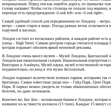
непривычным. Перед тем как перейти дорогу, по привычке по
голову направо! Чтобы гости столицы не попали под машину, 
переходе есть предупреждения «Look left» или «Look right».
Самый удобный способ для передвижения по Лондону – метро
метро – самое старое в мире. Поезда разных веток отличаются 
поручней в вагонах.
Лондон состоит из нескольких районов, в каждом районе есть 
улица – High Street. Самым центром города считается площадь
которая поражает обилием яркой неоновой рекламы.
В Лондоне очень много музеев – Музей Лондона, Британский м
Лондонская национальная галерея, Национальная портретная га
Виктории и Альберта, Музей науки, музей естественной истор
неудивительно, но вход в эти музеи бесплатный.
Лондон поражает количеством зеленых парков, которыми так г
британцы. Самые известные среди них – Гайд Парк, Грин Пар
Парк. В парках можно увидеть не только обыкновенных обитат
белочек, но даже пеликанов.
Конечно же, Биг Бен – колокольная башня в Лондоне, которая 
название из-за тяжести колокола (13 тонн). Каждые 15 минут с