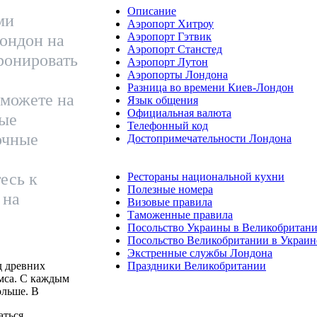
Описание
ми
Аэропорт Хитроу
Аэропорт Гэтвик
ондон на
Аэропорт Станстед
ронировать
Аэропорт Лутон
Аэропорты Лондона
Разница во времени Киев-Лондон
можете на
Язык общения
Официальная валюта
вые
Телефонный код
очные
Достопримечательности Лондона
есь к
Рестораны национальной кухни
Полезные номера
 на
Визовые правила
Таможенные правила
Посольство Украины в Великобритан
Посольство Великобритании в Украин
Экстренные службы Лондона
д древних
Праздники Великобритании
мса. С каждым
ольше. В
аться