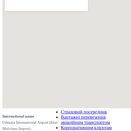
Страховий посередник
International name
Вантажні перевезення
авіаційним транспортом
Ushuaia International Airport (Islas
Корпоративним клієнтам
Malvinas Airport)