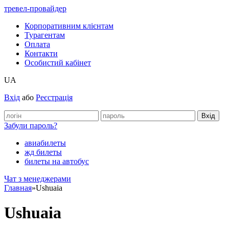
тревел-провайдер
Корпоративним клієнтам
Турагентам
Оплата
Контакти
Особистий кабінет
UA
Вхід
або
Реєстрація
Забули пароль?
авиабилеты
жд билеты
билеты на автобус
Чат з менеджерами
Главная
»
Ushuaia
Ushuaia