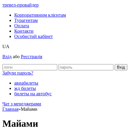
тревел-провайдер
Корпоративним клієнтам
Турагентам
Оплата
Контакти
Особистий кабінет
UA
Вхід
або
Реєстрація
Забули пароль?
авиабилеты
жд билеты
билеты на автобус
Чат з менеджерами
Главная
»
Майами
Майами