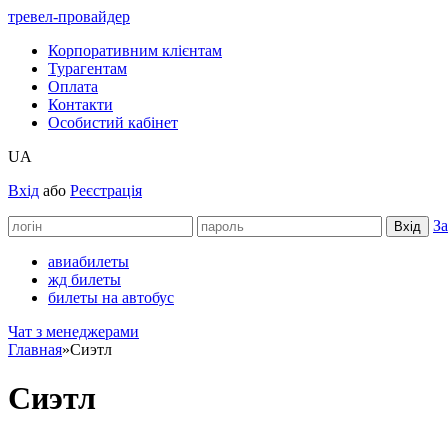
тревел-провайдер
Корпоративним клієнтам
Турагентам
Оплата
Контакти
Особистий кабінет
UA
Вхід
або
Реєстрація
За
авиабилеты
жд билеты
билеты на автобус
Чат з менеджерами
Главная
»
Сиэтл
Сиэтл