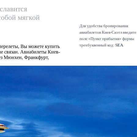
 славится
собой мягкой
Для удобства бронирования
авиабилетов Киев-Сиэтл введите
поле «Пункт прибытия» формы
трехбуквенный код:
SEA
.
перелеты, Вы можете купить
е связан. Авиабилеты Киев-
ез Мюнхен, Франкфурт,