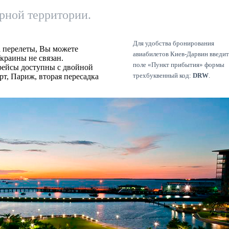
ерной территории.
Для удобства бронирования
 перелеты, Вы можете
авиабилетов Киев-Дарвин введит
краины не связан.
поле «Пункт прибытия» формы
рейсы доступны с двойной
трехбуквенный код:
DRW
.
т, Париж, вторая пересадка