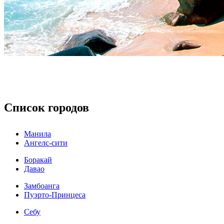
Список городов
Манила
Ангелс-сити
Боракай
Давао
Замбоанга
Пуэрто-Принцеса
Себу