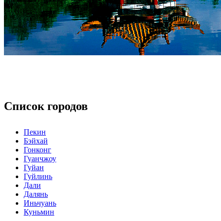
Список городов
Пекин
Бэйхай
Гонконг
Гуанчжоу
Гуйан
Гуйлинь
Дали
Далянь
Иньчуань
Куньмин