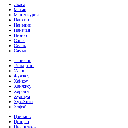
Лхаса
Макао
Маньчжурия
Нанкин
Наньнин
Наньчан
Нинбо
Санья
Сиань
Сямынь
Тайюань
Тяньцзинь
Ухань
Фучжоу
Хайкоу
Ханчжоу
Харбин
Хуанхуа
Хух-Хото
Хэфэй
Цзинань
Циндао
Цюаньчжоу