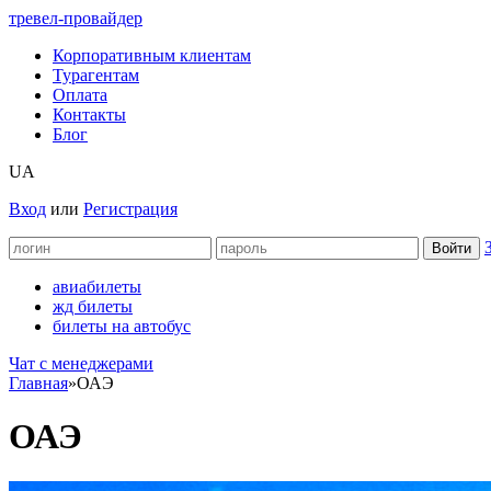
тревел-провайдер
Корпоративным клиентам
Турагентам
Оплата
Контакты
Блог
UA
Вход
или
Регистрация
авиабилеты
жд билеты
билеты на автобус
Чат c менеджерами
Главная
»
ОАЭ
ОАЭ