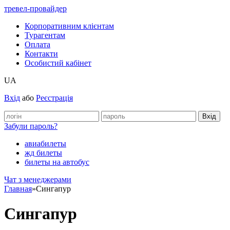
тревел-провайдер
Корпоративним клієнтам
Турагентам
Оплата
Контакти
Особистий кабінет
UA
Вхід
або
Реєстрація
Забули пароль?
авиабилеты
жд билеты
билеты на автобус
Чат з менеджерами
Главная
»
Сингапур
Сингапур