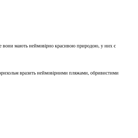
 але вони мають неймовірно красивою природою, у них є
в Борнхольм вразить неймовірними пляжами, обривистими