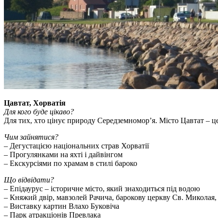
Цавтат, Хорватія
Для кого буде цікаво?
Для тих, хто цінує природу Середземномор’я. Місто Цавтат – це
Чим зайнятися?
– Дегустацією національних страв Хорватії
– Прогулянками на яхті і дайвінгом
– Екскурсіями по храмам в стилі бароко
Що відвідати?
– Епідаурус – історичне місто, який знаходиться під водою
– Княжий двір, мавзолей Рачича, барокову церкву Св. Миколая,
– Виставку картин Влахо Буковіча
– Парк атракціонів Превлака