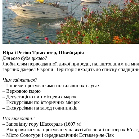
Юра і Регіон Трьох озер, Швейцарія
Для кого буде цікаво?
Любителям первозданної, дикої природи, налаштованим на мил
гарячих джерел Європи. Територія входить до списку спадщ
Чим зайнятися?
– Пішими прогулянками по галявинах і лугах
– Верховою їздою
– Дегустацією вин місцевих марок
– Екскурсіями по історичних місцях
– Екскурсіями на завод годинників
Що відвідати?
– Заповідну гору Шассераль (1607 м)
– Відправитися на прогулянку на яхті або човні по озерах Б’єл
– Місто Солотурн і середньовічний Еставаер-ле-Лак