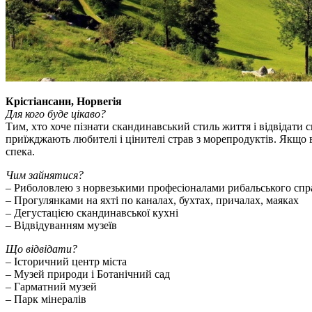
Крістіансанн, Норвегія
Для кого буде цікаво?
Тим, хто хоче пізнати скандинавський стиль життя і відвідати
приїжджають любителі і цінителі страв з морепродуктів. Якщо в
спека.
Чим зайнятися?
– Риболовлею з норвезькими професіоналами рибальського спр
– Прогулянками на яхті по каналах, бухтах, причалах, маяках
– Дегустацією скандинавської кухні
– Відвідуванням музеїв
Що відвідати?
– Історичний центр міста
– Музей природи і Ботанічний сад
– Гарматний музей
– Парк мінералів