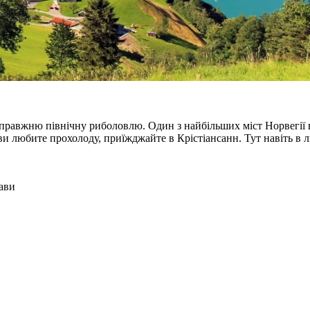
 справжню північну риболовлю. Один з найбільших міст Норвегії
и любите прохолоду, приїжджайте в Крістіансанн. Тут навіть в л
ави