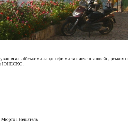
ування альпійськими ландшафтами та вивчення швейцарських нац
ини ЮНЕСКО.
є, Мюрто і Нешатель