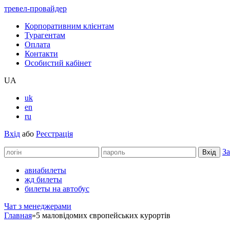
тревел-провайдер
Корпоративним клієнтам
Турагентам
Оплата
Контакти
Особистий кабінет
UA
uk
en
ru
Вхід
або
Реєстрація
За
авиабилеты
жд билеты
билеты на автобус
Чат з менеджерами
Главная
»
5 маловідомих європейських курортів