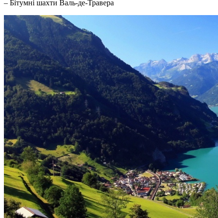
– Бітумні шахти Валь-де-Травера