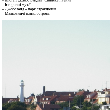
– Міста Гудхью, Сандвіг, Сванеке і Ренні
– Історичні музеї
– Джоболанд – парк атракціонів
– Мальовничі пляжі острова