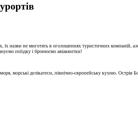
урортів
тних, їх назви не миготять в оголошеннях туристичних компаній,
плануємо поїздку і бронюємо авіаквитки!
 моря, морські делікатеси, північно-європейську кухню. Острі