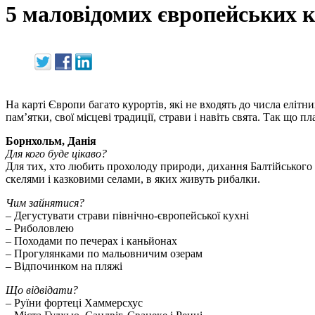
5 маловідомих європейських к
На карті Європи багато курортів, які не входять до числа елі
пам’ятки, свої місцеві традиції, страви і навіть свята. Так що 
Борнхольм, Данія
Для кого буде цікаво?
Для тих, хто любить прохолоду природи, дихання Балтійського
скелями і казковими селами, в яких живуть рибалки.
Чим зайнятися?
– Дегустувати страви північно-європейської кухні
– Риболовлею
– Походами по печерах і каньйонах
– Прогулянками по мальовничим озерам
– Відпочинком на пляжі
Що відвідати?
– Руїни фортеці Хаммерсхус