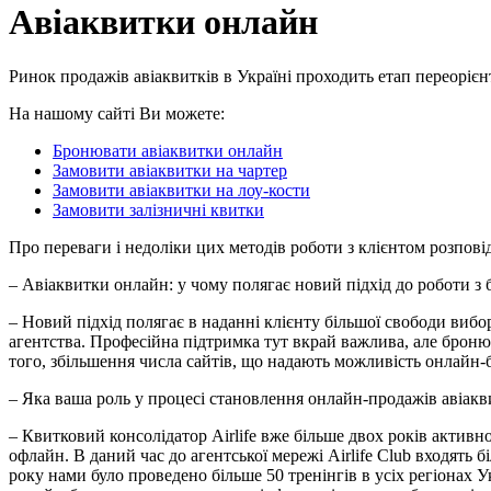
Авіаквитки онлайн
Ринок продажів авіаквитків в Україні проходить етап переоріє
На нашому сайті Ви можете:
Бронювати авіаквитки онлайн
Замовити авіаквитки на чартер
Замовити авіаквитки на лоу-кости
Замовити залізничні квитки
Про переваги і недоліки цих методів роботи з клієнтом розпові
– Авіаквитки онлайн: у чому полягає новий підхід до роботи з
– Новий підхід полягає в наданні клієнту більшої свободи вибор
агентства. Професійна підтримка тут вкрай важлива, але броню
того, збільшення числа сайтів, що надають можливість онлайн-
– Яка ваша роль у процесі становлення онлайн-продажів авіакви
– Квитковий консолідатор Airlife вже більше двох років активн
офлайн. В даний час до агентської мережі Airlife Club входять 
року нами було проведено більше 50 тренінгів в усіх регіонах