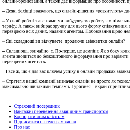
онлайн-бронювання, а також дає інформацію про особливості п
– Деякі фахівці вважають, що онлайн-рішення «розхитують» дис
– У своїй роботі з агентами ми вибудовуємо роботу з мінімальн
тарифу. А також вибирає зручну для нього форму спілкування, 
перевіркою всіх даних, наданих агентом. Побоювання щодо нея
– Які складнощі ви відчуваєте, продаючи авіаквитки онлайн?
– Складнощі, звичайно, є. По-перше, це демпінг. Як з боку конк
агента зводиться до безкоштовного інформування про варіанти 
перевірених агентств.
– І все ж, що є для вас ключем успіху в онлайн-продажах авіакв
– Стратегія нашої компанії визначає онлайн не просто як технол
максимально швидкими темпами. Турбізнес – вкрай сприятливе с
Страховий посередник
Вантажні перевезення авіаційним транспортом
Корпоративним клієнтам
Підписатися на телеграм канал
Про нас