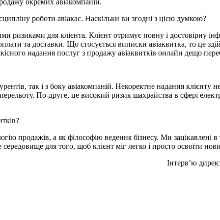
родажу окремих авіакомпаній.
ципліну роботи авіакас. Наскільки ви згодні з цією думкою?
ими ризиками для клієнта. Клієнт отримує повну і достовірну ін
оплати та доставки. Що стосується виписки авіаквитка, то це зд
кісного надання послуг з продажу авіаквитків онлайн дещо пере
урентів, так і з боку авіакомпаній. Некоректне надання клієнту н
перельоту. По-друге, це високий ризик шахрайства в сфері елект
итків?
огію продажів, а як філософію ведення бізнесу. Ми зацікавлені в
ередовище для того, щоб клієнт міг легко і просто освоїти нов
Інтерв’ю директ