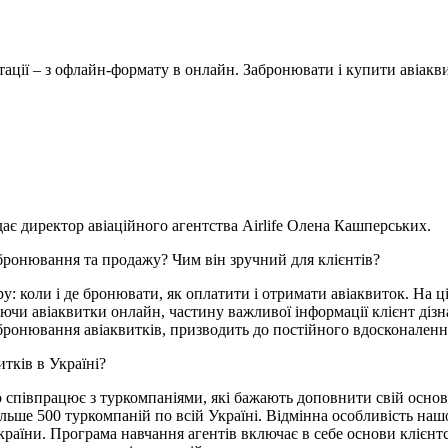
нтації – з офлайн-формату в онлайн. Забронювати і купити авіак
дає директор авіаційного агентства Airlife Олена Кашперських.
 бронювання та продажу? Чим він зручний для клієнтів?
у: коли і де бронювати, як оплатити і отримати авіаквиток. На ц
ючи авіаквитки онлайн, частину важливої інформації клієнт діз
бронювання авіаквитків, призводить до постійного вдосконаленн
тків в Україні?
о співпрацює з туркомпаніями, які бажають доповнити свій основ
більше 500 туркомпаній по всій Україні. Відмінна особливість наш
 України. Програма навчання агентів включає в себе основи кліє