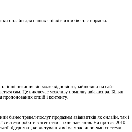
витки онлайн для наших співвітчизників стає нормою.
і та інші питання він може відповісти, зайшовши на сайт
нається сам. Це виключає можливу помилку авіакасира. Більш
я пропонованих опцій і контенту.
ний бізнес тревел-послуг продажем авіаквитків як онлайн, так і
ої системи роботи з агентами – їхнє навчання. На протязі 2010
нтської підтримки, користування всіма можливостями системи