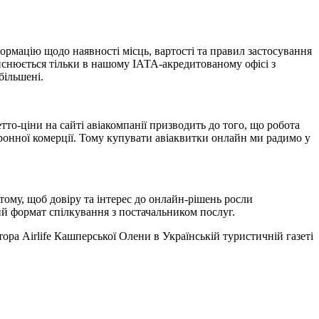
формацію щодо наявності місць, вартості та правил застосування
ійснюється тільки в нашому IАТА-акредитованому офісі з
більшені.
етто-ціни на сайті авіакомпанії призводить до того, що робота
ронної комерції. Тому купувати авіаквитки онлайн ми радимо у
 тому, щоб довіру та інтерес до онлайн-рішень росли
ий формат спілкування з постачальником послуг.
ора Airlife Кашперської Олени в Українській туристичній газеті