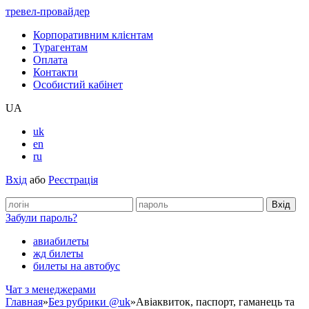
тревел-провайдер
Корпоративним клієнтам
Турагентам
Оплата
Контакти
Особистий кабінет
UA
uk
en
ru
Вхід
або
Реєстрація
Забули пароль?
авиабилеты
жд билеты
билеты на автобус
Чат з менеджерами
Главная
»
Без рубрики @uk
»
Авіаквиток, паспорт, гаманець та