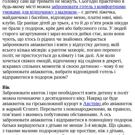
головку самі ще тримати не можуть. Сьогодні практично в
будь-якому місті можна
забронювати готель з комфортними
умовами для відпочинку з малюком
– є дитячі ліжечка,
майданчики і басейни, відповідне меню, платні няні, міні-
клуби. Це раніше дітей до трьох, а то й до п’яти років нікуди
не брали у подорож, крім дачі або бабусиного села. У людей
старого загартування і зараз волосся дибки стає, коли вони
чують, що хтось із рідних чи знайомих збирається
забронювати авіаквитки і взяти у відпустку дитину, якій
всього кілька місяців: а раптом захворіє, погано перенесе
політ, не пристосується до клімату і так далі. Але коли
хочеться свіжих емоцій, відпочинку від сидіння в декреті,
яскравих спільних моментів зі своєю дитиною – чому б не
забронювати авіаквиток, вибрати відповідний готель і
відправитися в подорож разом?
Вік
Забронювати квиток і при необхідності взяти дитину в політ
можна починаючи з десятиденного віку. Навряд це буде
авіаквиток на гірськолижний курорт в
Австрію
або авіаквиток
в жаркий Єгипет. Перельоти з новонародженими, як правило,
пов’язані з якимись побутовими обставинами. А ось
забронювати авіаквиток і відправитися в повноцінну подорож
батьки вирішуються з дітьми не менше 3-4 місяців. Що цікаво,
з такими малими подорожувати ще простіше, ніж з дітьми,