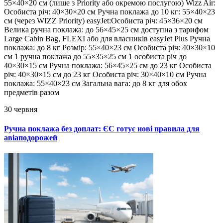
55×40×20 см (лише з Priority або окремою послугою) Wizz Air:
Особиста річ: 40×30×20 см Ручна поклажа до 10 кг: 55×40×23
см (через WIZZ Priority) easyJet:Особиста річ: 45×36×20 см
Велика ручна поклажа: до 56×45×25 см доступна з тарифом
Large Cabin Bag, FLEXI або для власників easyJet Plus Ручна
поклажа: до 8 кг Розмір: 55×40×23 см Особиста річ: 40×30×10
см 1 ручна поклажа до 55×35×25 см 1 особиста річ до
40×30×15 см Ручна поклажа: 56×45×25 см до 23 кг Особиста
річ: 40×30×15 см до 23 кг Особиста річ: 30×40×10 см Ручна
поклажа: 55×40×23 см Загальна вага: до 8 кг для обох
предметів разом
30 червня
Ручна поклажа без доплат: ЄС готує нові правила для
авіаподорожей