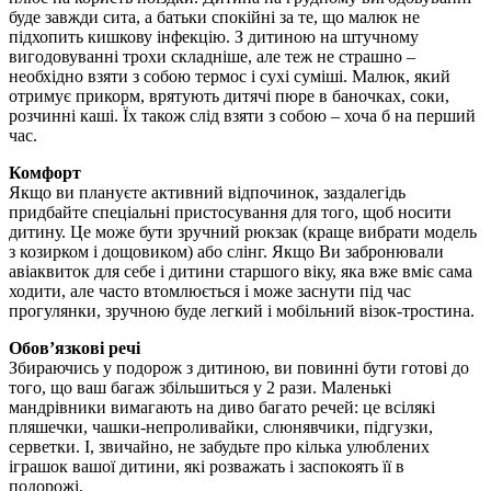
буде завжди сита, а батьки спокійні за те, що малюк не
підхопить кишкову інфекцію. З дитиною на штучному
вигодовуванні трохи складніше, але теж не страшно –
необхідно взяти з собою термос і сухі суміші. Малюк, який
отримує прикорм, врятують дитячі пюре в баночках, соки,
розчинні каші. Їх також слід взяти з собою – хоча б на перший
час.
Комфорт
Якщо ви плануєте активний відпочинок, заздалегідь
придбайте спеціальні пристосування для того, щоб носити
дитину. Це може бути зручний рюкзак (краще вибрати модель
з козирком і дощовиком) або слінг. Якщо Ви забронювали
авіаквиток для себе і дитини старшого віку, яка вже вміє сама
ходити, але часто втомлюється і може заснути під час
прогулянки, зручною буде легкий і мобільний візок-тростина.
Обов’язкові речі
Збираючись у подорож з дитиною, ви повинні бути готові до
того, що ваш багаж збільшиться у 2 рази. Маленькі
мандрівники вимагають на диво багато речей: це всілякі
пляшечки, чашки-непроливайки, слюнявчики, підгузки,
серветки. І, звичайно, не забудьте про кілька улюблених
іграшок вашої дитини, які розважать і заспокоять її в
подорожі.