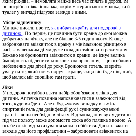
яким рік-два, – немовлята майже весь час сплять в дорозі, їм
не потрібна ніяка інша їжа, окрім материнського молока, та й
туалет у вигляді підгузка завжди з ними.
Місце відпочинку
Ми вже писали про те,
як вибрати країну для подорожі з
дитиною
. По-перше, це повинна бути країна до якої можна
добратися на літаку, але не більше 3-5 годин льоту. Краще
забронювати авіаквиток в країну з мінімальною різницею в
часі, – маленьким дітям дуже складно змінювати режим дня.
Бажано не бронювати авіаквиток в країни, де існує велика
ймовірність підчепити кишкове захворювання, – це особливо
небезпечно для дітей до року. Бронюючи готель, зверніть
увагу на те, який пляж поруч – краще, якщо він буде піщаний,
щоб малюк міг спокійно там грати.
Ліки
У подорож потрібно взяти набір обов’язкових ліків для
дитини. Аптечка повинна наповнюватися в залежності від
того, куди ви їдете. Але в будь-якому випадку візьміть
спиртовий гель для дезінфекції рук і судинозвужувальні
краплі – вони необхідні в літаку. Від закладання вух у дитини
під час польоту може допомогти соска або пляшка з водою. А
ось без ліків від захитування можна обійтися. Досить вжити
заходів для його профілактики – забронювати авіаквиток на