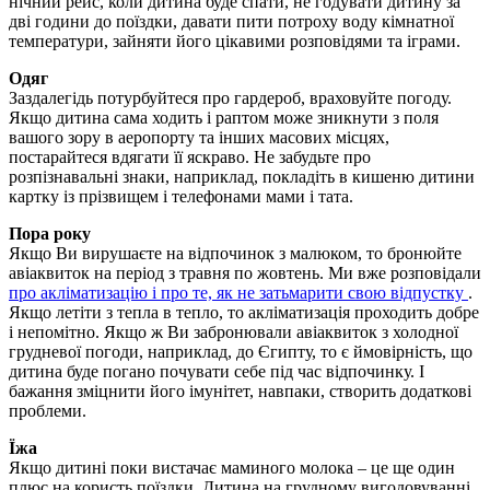
нічний рейс, коли дитина буде спати, не годувати дитину за
дві години до поїздки, давати пити потроху воду кімнатної
температури, зайняти його цікавими розповідями та іграми.
Одяг
Заздалегідь потурбуйтеся про гардероб, враховуйте погоду.
Якщо дитина сама ходить і раптом може зникнути з поля
вашого зору в аеропорту та інших масових місцях,
постарайтеся вдягати її яскраво. Не забудьте про
розпізнавальні знаки, наприклад, покладіть в кишеню дитини
картку із прізвищем і телефонами мами і тата.
Пора року
Якщо Ви вирушаєте на відпочинок з малюком, то бронюйте
авіаквиток на період з травня по жовтень. Ми вже розповідали
про акліматизацію і про те, як не затьмарити свою відпустку
.
Якщо летіти з тепла в тепло, то акліматизація проходить добре
і непомітно. Якщо ж Ви забронювали авіаквиток з холодної
грудневої погоди, наприклад, до Єгипту, то є ймовірність, що
дитина буде погано почувати себе під час відпочинку. І
бажання зміцнити його імунітет, навпаки, створить додаткові
проблеми.
Їжа
Якщо дитині поки вистачає маминого молока – це ще один
плюс на користь поїздки. Дитина на грудному вигодовуванні