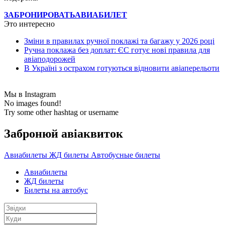
ЗАБРОНИРОВАТЬ
АВИАБИЛЕТ
Это интересно
Зміни в правилах ручної поклажі та багажу у 2026 році
Ручна поклажа без доплат: ЄС готує нові правила для
авіаподорожей
В Україні з острахом готуються відновити авіаперельоти
Мы в Instagram
No images found!
Try some other hashtag or username
Забронюй авiаквиток
Авиабилеты
ЖД билеты
Автобусные билеты
Авиабилеты
ЖД билеты
Билеты на автобус