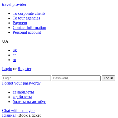
travel provider
To corporate clients
To tour agencies
Payment
Contact Information
Personal account
UA
uk
en
ru
Login
or
Register
Forgot your password?
авиабилеты
жд билеты
билеты на автобус
Chat with managers
Главная
»
Book a ticket