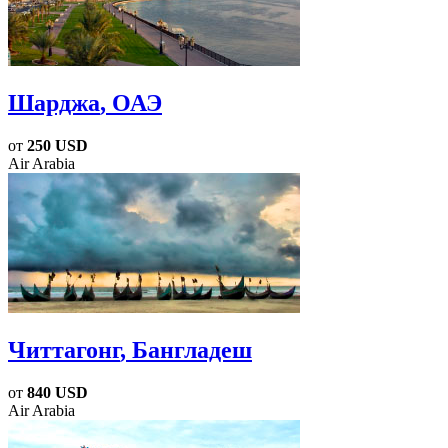
Шарджа
, ОАЭ
от
250 USD
Air Arabia
Читтагонг
, Бангладеш
от
840 USD
Air Arabia