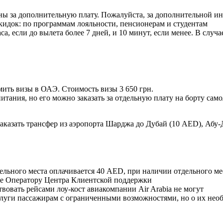
ны за дополнительную плату. Пожалуйста, за дополнительной и
 скидок: по программам лояльности, пенсионерам и студентам
са, если до вылета более 7 дней, и 10 минут, если менее. В слу
ить визы в ОАЭ. Стоимость визы 3 650 грн.
питания, но его можно заказать за отдельную плату на борту само
аказать трансфер из аэропорта Шарджа до Дубай (10 AED), Абу-
 отдельного места оплачивается 40 AED, при наличии отдельного 
те Оператору Центра Клиентской поддержки
вовать рейсами лоу-кост авиакомпании Air Arabia не могут
услуги пассажирам с ограниченными возможностями, но о их нео