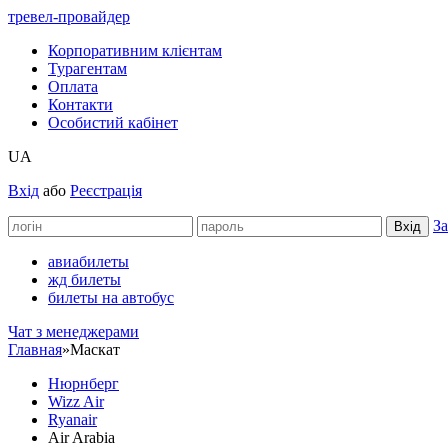
тревел-провайдер
Корпоративним клієнтам
Турагентам
Оплата
Контакти
Особистий кабінет
UA
Вхід
або
Реєстрація
За
авиабилеты
жд билеты
билеты на автобус
Чат з менеджерами
Главная
»
Маскат
Нюрнберг
Wizz Air
Ryanair
Air Arabia