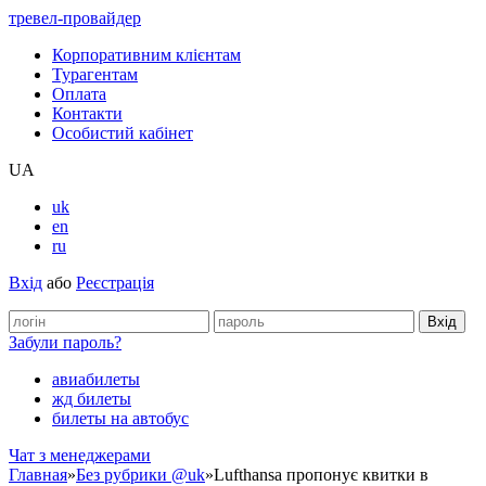
тревел-провайдер
Корпоративним клієнтам
Турагентам
Оплата
Контакти
Особистий кабінет
UA
uk
en
ru
Вхід
або
Реєстрація
Забули пароль?
авиабилеты
жд билеты
билеты на автобус
Чат з менеджерами
Главная
»
Без рубрики @uk
»
Lufthansa пропонує квитки в