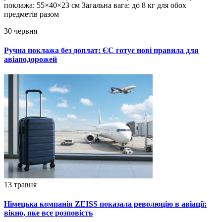
поклажа: 55×40×23 см Загальна вага: до 8 кг для обох
предметів разом
30 червня
Ручна поклажа без доплат: ЄС готує нові правила для
авіаподорожей
13 травня
Німецька компанія ZEISS показала революцію в авіації:
вікно, яке все розповість