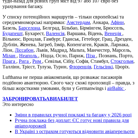
туди-назад для різних груп міст від 97 або 107 євро без
урахування багажу.
У списку потенційних маршрутів – тільки європейські та
середземноморські напрямки:
Амстердам
, Анкара,
Афіни
,
Базель,
Барселона
, Белград, Більбао, Бірмінгем, Брюссель,
Будапешт
, Бухарест,
Валенсія
, Варшава, Відень,
Венеція
,
Вільнюс, Вроцлав, Гамбург, Гданськ, Гетеборг, Грац, Дрезден,
Дублін, Женева, Загреб, Ізмір, Копенгаген, Краків, Ларнака,
Ліон,
Ліссабон
, Львів, Мадрид, Мальта, Манчестер, Марсель,
Мілан
,
Неаполь
, Ніцца, Осло, Париж,
Піза
, Познань, Порто,
Прага
,
Рига
,
Рим
, Севілья, Сібіу, Софія, Стамбул,
Стокгольм
,
Таллінн, Трієст, Тулуза, Турин,
Флоренція
,
Гельсінкі
, Цюріх.
Lufthansa не перша авіакомпанія, що розважає пасажирів
подібною авантюрою. Свого часу схожі пропозиції – правда, з
більш жорсткими умовами, були у Germanwings і
airBaltic
.
ЗАБРОНИРОВАТЬ
АВИАБИЛЕТ
Это интересно
Зміни в правилах ручної поклажі та багажу у 2026 році
Ручна поклажа без доплат: ЄС готує нові правила для
авіаподорожей
В Україні з острахом готуються відновити авіаперельоти