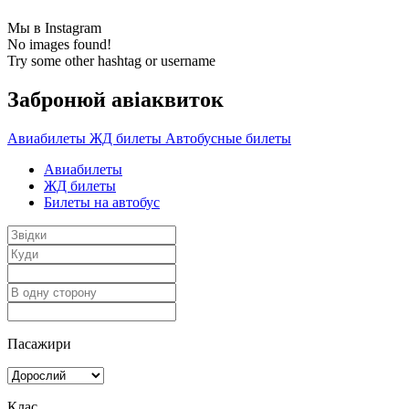
Мы в Instagram
No images found!
Try some other hashtag or username
Забронюй авiаквиток
Авиабилеты
ЖД билеты
Автобусные билеты
Авиабилеты
ЖД билеты
Билеты на автобус
Пасажири
Клас