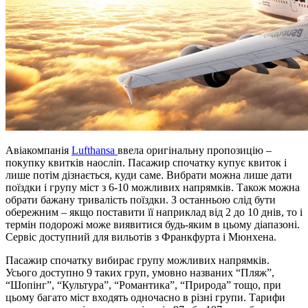
Авіакомпанія
Lufthansa
ввела оригінальну пропозицію –
покупку квитків наосліп. Пасажир спочатку купує квиток і
лише потім дізнається, куди саме. Вибрати можна лише дати
поїздки і групу міст з 6-10 можливих напрямків. Також можна
обрати бажану тривалість поїздки. З останньою слід бути
обережним – якщо поставити її наприклад від 2 до 10 днів, то і
термін подорожі може виявитися будь-яким в цьому діапазоні.
Сервіс доступний для вильотів з Франкфурта і Мюнхена.
Пасажир спочатку вибирає групу можливих напрямків.
Усього доступно 9 таких груп, умовно названих “Пляж”,
“Шопінг”, “Культура”, “Романтика”, “Природа” тощо, при
цьому багато міст входять одночасно в різні групи. Тарифи