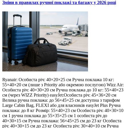
Зміни в правилах ручної поклажі та багажу у 2026 році
Ryanair: Особиста річ: 40×20×25 см Ручна поклажа 10 кг:
55×40×20 см (лише з Priority або окремою послугою) Wizz Air:
Особиста річ: 40×30×20 см Ручна поклажа до 10 кг: 55×40×23
см (через WIZZ Priority) easyJet:Особиста річ: 45×36×20 см
Велика ручна поклажа: до 56×45×25 см доступна з тарифом
Large Cabin Bag, FLEXI або для власників easyJet Plus Ручна
поклажа: до 8 кг Розмір: 55×40×23 см Особиста річ: 40×30×10
см 1 ручна поклажа до 55×35×25 см 1 особиста річ до
40×30×15 см Ручна поклажа: 56×45×25 см до 23 кг Особиста
річ: 40×30×15 см до 23 кг Особиста річ: 30×40×10 см Ручна