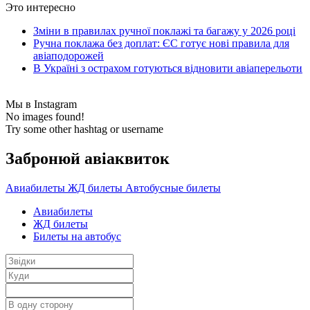
Это интересно
Зміни в правилах ручної поклажі та багажу у 2026 році
Ручна поклажа без доплат: ЄС готує нові правила для
авіаподорожей
В Україні з острахом готуються відновити авіаперельоти
Мы в Instagram
No images found!
Try some other hashtag or username
Забронюй авiаквиток
Авиабилеты
ЖД билеты
Автобусные билеты
Авиабилеты
ЖД билеты
Билеты на автобус