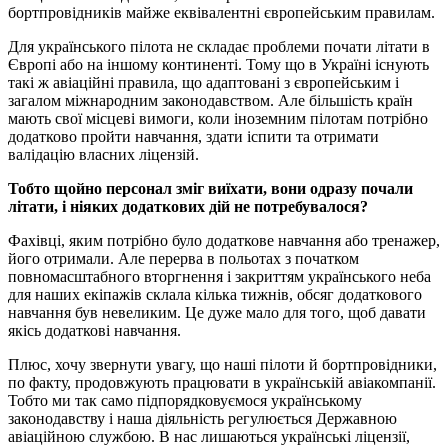
бортпровідників майже еквівалентні європейським правилам.
Для українського пілота не складає проблеми почати літати в
Європі або на іншому континенті. Тому що в Україні існують
такі ж авіаційні правила, що адаптовані з європейським і
загалом міжнародним законодавством. Але більшість країн
мають свої місцеві вимоги, коли іноземним пілотам потрібно
додатково пройти навчання, здати іспити та отримати
валідацію власних ліцензій.
Тобто щойно персонал зміг виїхати, вони одразу почали
літати, і ніяких додаткових дій не потребувалося?
Фахівці, яким потрібно було додаткове навчання або тренажер,
його отримали. Але перерва в польотах з початком
повномасштабного вторгнення і закриттям українського неба
для наших екіпажів склала кілька тижнів, обсяг додаткового
навчання був невеликим. Це дуже мало для того, щоб давати
якісь додаткові навчання.
Плюс, хочу звернути увагу, що наші пілоти й бортпровідники,
по факту, продовжують працювати в українській авіакомпанії.
Тобто ми так само підпорядковуємося українському
законодавству і наша діяльність регулюється Державною
авіаційною службою. В нас лишаються українські ліцензії,