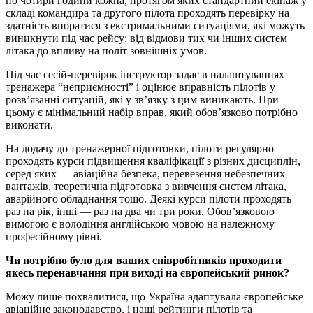
по чотири години кожна, протягом яких стандартний екіпаж у
складі командира та другого пілота проходять перевірку на
здатність впоратися з екстримальними ситуаціями, які можуть
виникнути під час рейсу: від відмови тих чи інших систем
літака до впливу на політ зовнішніх умов.
Під час сесій-перевірок інструктор задає в налаштуваннях
тренажера “неприємності” і оцінює вправність пілотів у
розв’язанні ситуацій, які у зв’язку з цим виникають. При
цьому є мінімальний набір вправ, який обов’язково потрібно
виконати.
На додачу до тренажерної підготовки, пілоти регулярно
проходять курси підвищення кваліфікації з різних дисциплін,
серед яких — авіаційна безпека, перевезення небезпечних
вантажів, теоретична підготовка з вивчення систем літака,
аварійного обладнання тощо. Деякі курси пілоти проходять
раз на рік, інші — раз на два чи три роки. Обов’язковою
вимогою є володіння англійською мовою на належному
професійному рівні.
Чи потрібно було для ваших співробітників проходити
якесь перенавчання при виході на європейський ринок?
Можу лише похвалитися, що Україна адаптувала європейське
авіаційне законодавство, і наші рейтинги пілотів та