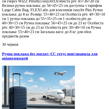
см (через WIZZ Priority) easyJet:Особиста річ: 45×36×20 см
Велика ручна поклажа: до 56×45×25 см доступна з тарифом
Large Cabin Bag, FLEXI або для власників easyJet Plus Ручна
поклажа: до 8 кг Розмір: 55×40×23 см Особиста річ: 40×30×10
см 1 ручна поклажа до 55×35×25 см 1 особиста річ до
40×30×15 см Ручна поклажа: 56×45×25 см до 23 кг Особиста
річ: 40×30×15 см до 23 кг Особиста річ: 30×40×10 см Ручна
поклажа: 55×40×23 см Загальна вага: до 8 кг для обох
предметів разом
30 червня
Ручна поклажа без доплат: ЄС готує нові правила для
авіаподорожей