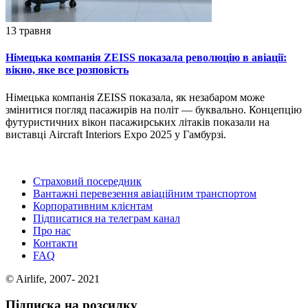
13 травня
Німецька компанія ZEISS показала революцію в авіації:
вікно, яке все розповість
Німецька компанія ZEISS показала, як незабаром може
змінитися погляд пасажирів на політ — буквально. Концепцію
футуристичних вікон пасажирських літаків показали на
виставці Aircraft Interiors Expo 2025 у Гамбурзі.
Страховий посередник
Вантажні перевезення авіаційним транспортом
Корпоративним клієнтам
Підписатися на телеграм канал
Про нас
Контакти
FAQ
© Airlife, 2007- 2021
Підписка на розсилку