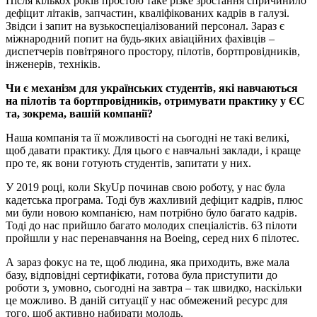
Після кількох років простою таке різке зростання спричинило
дефіцит літаків, запчастин, кваліфікованих кадрів в галузі.
Звідси і запит на вузькоспеціалізований персонал. Зараз є
міжнародний попит на будь-яких авіаційних фахівців –
диспетчерів повітряного простору, пілотів, бортпровідників,
інженерів, техніків.
Чи є механізм для українських студентів, які навчаються
на пілотів та бортпровідників, отримувати практику у ЄС
та, зокрема, вашій компанії?
Наша компанія та її можливості на сьогодні не такі великі,
щоб давати практику. Для цього є навчальні заклади, і краще
про те, як вони готують студентів, запитати у них.
У 2019 році, коли SkyUp починав свою роботу, у нас була
кадетська програма. Тоді був жахливий дефіцит кадрів, плюс
ми були новою компанією, нам потрібно було багато кадрів.
Тоді до нас прийшло багато молодих спеціалістів. 63 пілоти
пройшли у нас перенавчання на Boeing, серед них 6 пілотес.
А зараз фокус на те, щоб людина, яка приходить, вже мала
базу, відповідні сертифікати, готова була приступити до
роботи з, умовно, сьогодні на завтра – так швидко, наскільки
це можливо. В даній ситуації у нас обмежений ресурс для
того, щоб активно набирати молодь.