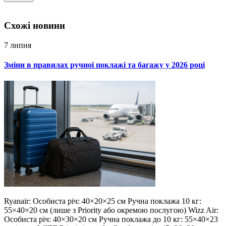
Схожi новини
7 липня
Зміни в правилах ручної поклажі та багажу у 2026 році
Ryanair: Особиста річ: 40×20×25 см Ручна поклажа 10 кг:
55×40×20 см (лише з Priority або окремою послугою) Wizz Air:
Особиста річ: 40×30×20 см Ручна поклажа до 10 кг: 55×40×23