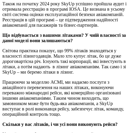
Також на початку 2024 року SkyUp успішно пройшла аудит і
отримала реєстрацію в програмі IOSA. Це визнана в усьому
світі система оцінки експлуатаційної безпеки авіакомпаній.
Реєстрація в цій програмі – це підтвердження надійності
авіакомпанії для пасажирів та бізнес-партнерів.
Що відбувається з вашими літаками? У чиїй власності за
даної моделі вони залишаються?
Світова практика показує, що 99% літаків знаходяться у
власності лізингодавців. Мало хто купує літак, бо це дуже
дороговартісна річ. Існують такі корпорації, які інвестують в
літаки, а потім надають в лізинг авіакомпаніям. Так само і зі
SkyUp – ми беремо літаки в лізинг.
Працюючи за моделлю АСМІ, ми надаємо послуги з
авіаційного перевезення на наших літаках, виконуючи
переважно міжнародні рейси, які комерційно організовані
іншими авіакомпаніями. Таким чином виходить, що
замовником може бути будь-яка авіакомпанія, а SkyUp
виступає в ролі виконавця рейсу, забезпечує літак, команду,
операційний контроль тощо.
Скільки у вас літаків, і чи усі вони виконують рейси?