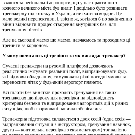
взялися за регіональні аеропорти, що у нас практично з
кожного великого міста був виліт. І доцільно було розвивати
тренажерну підготовку в Україні, а не їхати за кордон. Це
мало великі перспективи, і, звісно ж, хотілося б по закінченню
війни відновити процес створення внутрішніх баз для
тренування пілотів.
Але на сьогодні маємо що маємо, навчаємось та проходимо ці
тренінги за кордоном.
У чому полягають ці тренінги та як виглядає тренажер?
Сучасні тренажери на рухомій платформі дозволяють
реалістично імітувати реальний політ, відпрацьовувати будь-
які відмови обладнання, симулювати різні погодні умови та
переносити літак у будь-який аеропорт планети.
Всі пілоти без винятків проходять тренування на таких
тренажерах щопівроку для перевірки на відповідність
критеріям безпеки та відпрацювання алгоритмів дій в різних
ситуаціях, щоб сформовані навички зберігалися.
Тренажерна підготовка складається з двох сесій (одна сесія —
відпрацювання ситуацій з інструктором, тренування навичок,
друга — контрольна перевірка з екзаменатором) тривалістю