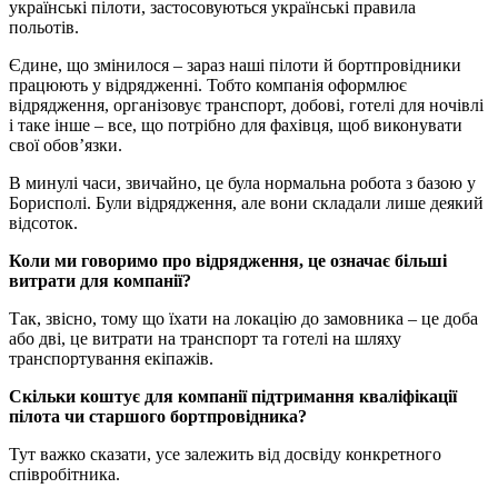
українські пілоти, застосовуються українські правила
польотів.
Єдине, що змінилося – зараз наші пілоти й бортпровідники
працюють у відрядженні. Тобто компанія оформлює
відрядження, організовує транспорт, добові, готелі для ночівлі
і таке інше – все, що потрібно для фахівця, щоб виконувати
свої обов’язки.
В минулі часи, звичайно, це була нормальна робота з базою у
Борисполі. Були відрядження, але вони складали лише деякий
відсоток.
Коли ми говоримо про відрядження, це означає більші
витрати для компанії?
Так, звісно, тому що їхати на локацію до замовника – це доба
або дві, це витрати на транспорт та готелі на шляху
транспортування екіпажів.
Скільки коштує для компанії підтримання кваліфікації
пілота чи старшого бортпровідника?
Тут важко сказати, усе залежить від досвіду конкретного
співробітника.