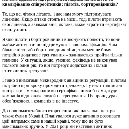
кваліфікацію співробітників: пілотів, бортпровідників?
Те, що всі літаки літають, і дає нам змогу підтримувати
ліцензію. Якщо літаки стоять на місці, тоді пілоти втрачають
свої ліцензії, а авіакомпанія, як така, може втратити сертифікат
експлуатанта.
Якщо пілоти і бортпровідники виконують польоти, то вони
майже автоматично підтримують свою кваліфікацію. Чим
більше пілот або бортпровідник літає, тим менше йому
потрібно додаткове тренування – залишається пройти тільки
планове. У ситуації, якщо, умовно, фахівець не виконував
польоти один рік, то він потребує додаткових і більш
інтенсивних тренувань.
Згідно з вимогами міжнародних авіаційних регуляцій, пілотам
потрібно щопівроку проходити тренажер. І у нас є підписані
контракти з міжнародними сертифікованими базами, куди
компанія відправляє людей на тренування. Ця процедура є
обов’язковою, і компанія в це інвестує.
До повномасштабного вторгнення такі навчальні центри
також були в Україні. Планувалося дуже активно розвивати
цей напрямок саме в нашій країні, тому що це було
максимально зручно. У 2021 році ми настільки активно