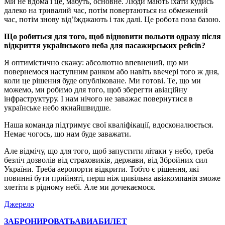
Ми не вдома і це, мабуть, основне. Люди мають їхати кудись
далеко на тривалий час, потім повертаються на обмежений
час, потім знову від’їжджають і так далі. Це робота поза базою.
Що робиться для того, щоб відновити польоти одразу після
відкриття українського неба для пасажирських рейсів?
Я оптимістично скажу: абсолютно впевнений, що ми
повернемося наступним ранком або навіть ввечері того ж дня,
коли це рішення буде опубліковане. Ми готові. Те, що ми
можемо, ми робимо для того, щоб зберегти авіаційну
інфраструктуру. І нам нічого не заважає повернутися в
українське небо якнайшвидше.
Наша команда підтримує свої кваліфікації, вдосконалюється.
Немає чогось, що нам буде заважати.
Але відмічу, що для того, щоб запустити літаки у небо, треба
безліч дозволів від страховиків, держави, від Збройних сил
України. Треба аеропорти відкрити. Тобто є рішення, які
повинні бути прийняті, перш ніж цивільна авіакомпанія зможе
злетіти в рідному небі. Але ми дочекаємося.
Джерело
ЗАБРОНИРОВАТЬ
АВИАБИЛЕТ