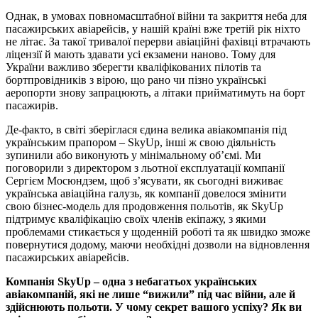
Однак, в умовах повномасштабної війни та закриття неба для
пасажирських авіарейсів, у нашій країні вже третій рік ніхто
не літає. За такої тривалої перерви авіаційні фахівці втрачають
ліцензії й мають здавати усі екзамени наново. Тому для
України важливо зберегти кваліфікованих пілотів та
бортпровідників з вірою, що рано чи пізно українські
аеропорти знову запрацюють, а літаки прийматимуть на борт
пасажирів.
Де-факто, в світі зберіглася єдина велика авіакомпанія під
українським прапором – SkyUp, інші ж свою діяльність
зупинили або виконують у мінімальному обʼємі. Ми
поговорили з директором з льотної експлуатації компанії
Сергієм Мосюндзем, щоб з’ясувати, як сьогодні виживає
українська авіаційна галузь, як компанії довелося змінити
свою бізнес-модель для продовження польотів, як SkyUp
підтримує кваліфікацію своїх членів екіпажу, з якими
проблемами стикається у щоденній роботі та як швидко зможе
повернутися додому, маючи необхідні дозволи на відновлення
пасажирських авіарейсів.
Компанія SkyUp – одна з небагатьох українських
авіакомпаній, які не лише “вижили” під час війни, але й
здійснюють польоти. У чому секрет вашого успіху? Як ви