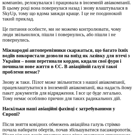
компанію, релокувалася і працювала в іноземній авіакомпанії.
В цьому році вона повернулася назад і знову влаштувалася в
SkyUp, тому що вдома завжди краще. І це не поодинокий
такий приклад.
Це питання особисте, ми не можемо контролювати, чому
люди звільнилися, пішли і повернулись, або пішли і не
повернулись.
Міжнародні автоперевізники скаржаться, що багато їхніх
водіїв використали дозволи на виїзд як лазівку для втечі з
України – вони перетинали кордон, кидали свої фури і
починали нове життя в ЄС. В авіаційній галузі такої
проблеми немає?
Знову ж таки. Пілот може звільнитися з нашої авіакомпанії,
працевлаштуватися в іноземній авіакомпанії, яка надасть йому
пакет документів для відрядження. І все це буде легально.
Тому немає особливо причин для таких радикальних дій.
Наскільки наші авіаційні фахівці є затребуваними у
Європі?
Після зняття ковідних обмежень авіаційна галузь стрімко
почала набирати обертів, почав збільшуватися пасажиропотік.