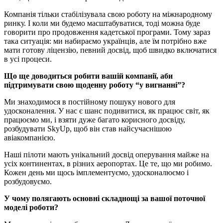
Компанія тільки стабілізувала свою роботу на міжнародному
ринку. І коли ми будемо масштабуватися, тоді можна буде
говорити про продовження кадетської програми. Тому зараз
така ситуація: ми набираємо українців, але їм потрібно вже
мати готову ліцензію, певний досвід, щоб швидко включатися
в усі процеси.
Що ще доводиться робити вашій компанії, аби
підтримувати свою щоденну роботу “у вигнанні”?
Ми знаходимося в постійному пошуку нового для
удосконалення. У нас є шанс подивитися, як працює світ, як
працюємо ми, і взяти дуже багато корисного досвіду,
розбудувати SkyUp, щоб він став найсучаснішою
авіакомпанією.
Наші пілоти мають унікальний досвід оперування майже на
усіх континентах, в різних аеропортах. Це те, що ми робимо.
Кожен день ми щось імплементуємо, удосконалюємо і
розбудовуємо.
У чому полягають основні складнощі за вашої поточної
моделі роботи?