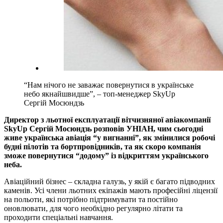
“Нам нічого не заважає повернутися в українське
небо якнайшвидше”, – топ-менеджер SkyUp
Сергій Мосюндзь
Директор з льотної експлуатації вітчизняної авіакомпанії
SkyUp Сергій Мосюндзь розповів УНІАН, чим сьогодні
живе українська авіація “у вигнанні”, як змінилися робочі
будні пілотів та бортпровідників, та як скоро компанія
зможе повернутися “додому” із відкриттям українського
неба.
Авіаційний бізнес – складна галузь, у якій є багато підводних
каменів. Усі члени льотних екіпажів мають професійні ліцензії
на польоти, які потрібно підтримувати та постійно
оновлювати, для чого необхідно регулярно літати та
проходити спеціальні навчання.