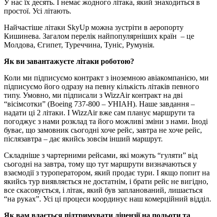
У нас їх десять. І немає жодного літака, який знаходиться в
простої. Усі літають.
Найчастіше літаки SkyUp можна зустріти в аеропорту
Кишинева. Загалом перелік найпопулярніших країн – це
Молдова, Єгипет, Туреччина, Туніс, Румунія.
Як ви завантажуєте літаки роботою?
Коли ми підписуємо контракт з іноземною авіакомпанією, ми
підписуємо його одразу на певну кількість літаків певного
типу. Умовно, ми підписали з WizzAir контракт на дві
“вісімсотки” (Boeing 737-800 – УНІАН). Наше завдання –
надати ці 2 літаки. І WizzAir вже сам планує маршрути та
погоджує з нами розклад та його можливі зміни з нами. Іноді
буває, що замовник сьогодні хоче рейс, завтра не хоче рейс,
післязавтра – дає якийсь зовсім інший маршрут.
Складніше з чартерними рейсами, які можуть “гуляти” від
сьогодні на завтра, тому що тут маршрути визначаються у
взаємодії з туроператором, який продає тури. І якщо попит на
якийсь тур виявляється не достатнім, і брати рейс не вигідно,
все скасовується, і літак, який був запланований, лишається
“на руках”. Усі ці процеси координує наш комерційний відділ.
Як вам вдається підтримувати ліцензії на польоти та