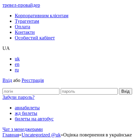
тревел-провайдер
Корпоративним клієнтам
Турагентам
Оплата
Контакти
Особистий кабінет
UA
uk
en
ru
Вхід
або
Реєстрація
Забули пароль?
авиабилеты
жд билеты
билеты на автобус
Чат з менеджерами
Главная
»
Uncategorized @uk
»
Оцінка повернення в українське