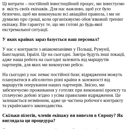
Ці витрати – постійний інвестиційний процес, ми інвестуємо
в якість своїх екіпажів. Для нас важливо, щоб усе було
безпечно, щоб ми виконували всі авіаційні правила, і ми не
думаємо про гроші, коли організовуємо обов’язковий тренінг
екіпажу. Він гарантує те, що ми готові до будь-якої
екстремальної ситуації.
У яких країнах зараз базується ваш персонал?
У нас є контракти з авіакомпаніями у Польщі, Румунії,
Бангладеші, Ізраїлі. Це на сьогодні. Завтра будуть інші локації,
адже наша робота на сьогодні залежить від маршрутів
партнерів, для яких ми виконуємо рейси.
На сьогодні у нас немає постійної бази; відрядження можуть
плануватися в абсолютно різні країни в залежності від
маршрутів оперування наших партнерів. Звісно, ми
забезпечуємо проживання у готелях при виконанні проекту та
сплачуємо добові згідно з усіма правилами відрядження. Це
залишається незмінним, адже це частина робочого контракту
та українського законодавства.
Скільки пілотів, членів екіпажу ви вивезли в Європу? Як
виглядала ця процедура?