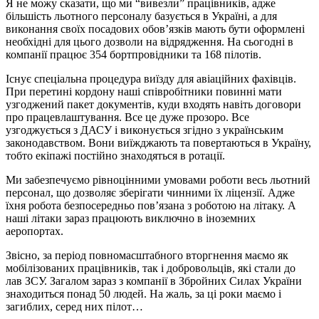
Я не можу сказати, що ми “вивезли” працівників, адже
більшість льотного персоналу базується в Україні, а для
виконання своїх посадових обовʼязків мають бути оформлені
необхідні для цього дозволи на відрядження. На сьогодні в
компанії працює 354 бортпровідники та 168 пілотів.
Існує спеціальна процедура виїзду для авіаційних фахівців.
При перетині кордону наші співробітники повинні мати
узгоджений пакет документів, куди входять навіть договори
про працевлаштування. Все це дуже прозоро. Все
узгоджується з ДАСУ і виконується згідно з українським
законодавством. Вони виїжджають та повертаються в Україну,
тобто екіпажі постійно знаходяться в ротації.
Ми забезпечуємо рівноцінними умовами роботи весь льотний
персонал, що дозволяє зберігати чинними їх ліцензії. Адже
їхня робота безпосередньо повʼязана з роботою на літаку. А
наші літаки зараз працюють виключно в іноземних
аеропортах.
Звісно, за період повномасштабного вторгнення маємо як
мобілізованих працівників, так і добровольців, які стали до
лав ЗСУ. Загалом зараз з компанії в Збройних Силах України
знаходиться понад 50 людей. На жаль, за ці роки маємо і
загиблих, серед них пілот…