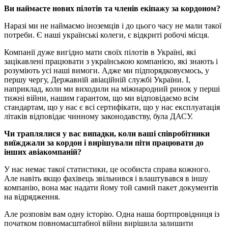
Ви наймаєте нових пілотів та членів екіпажу за кордоном?
Наразі ми не наймаємо іноземців і до цього часу не мали такої
потреби. Є наші українські колеги, є відкриті робочі місця.
Компанії дуже вигідно мати своїх пілотів в Україні, які
зацікавлені працювати з українською компанією, які знають і
розуміють усі наші вимоги. Адже ми підпорядковуємось, у
першу чергу, Державній авіаційній службі України. І,
наприклад, коли ми виходили на міжнародний ринок у перші
тижні війни, нашим гарантом, що ми відповідаємо всім
стандартам, що у нас є всі сертифікати, що у нас експлуатація
літаків відповідає чинному законодавству, була ДАСУ.
Чи траплялися у вас випадки, коли ваші співробітники
виїжджали за кордон і вирішували піти працювати до
інших авіакомпаній?
У нас немає такої статистики, це особиста справа кожного.
Але навіть якщо фахівець звільнився і влаштувався в іншу
компанію, вона має надати йому той самий пакет документів
на відрядження.
Але розповім вам одну історію. Одна наша бортпровідниця із
початком повномасштабної війни вирішила залишити