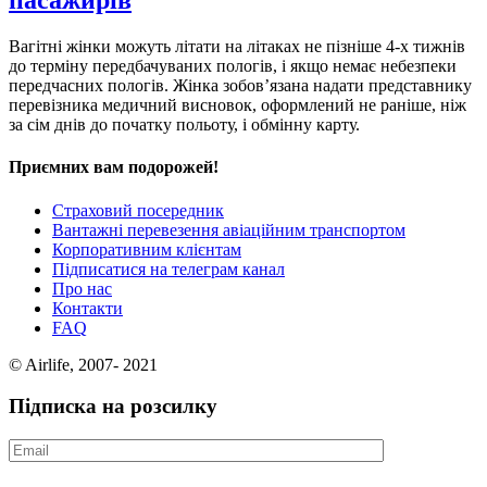
пасажирів
Вагітні жінки можуть літати на літаках не пізніше 4-х тижнів
до терміну передбачуваних пологів, і якщо немає небезпеки
передчасних пологів. Жінка зобов’язана надати представнику
перевізника медичний висновок, оформлений не раніше, ніж
за сім днів до початку польоту, і обмінну карту.
Приємних вам подорожей!
Страховий посередник
Вантажні перевезення авіаційним транспортом
Корпоративним клієнтам
Підписатися на телеграм канал
Про нас
Контакти
FAQ
© Airlife, 2007- 2021
Підписка на розсилку