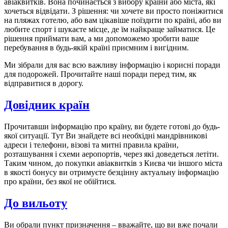
авіаквитків. Вона починається з вибору країни або міста, які
хочеться відвідати. З рішення: чи хочете ви просто поніжитися
на пляжах готелю, або вам цікавіше поїздити по країні, або ви
любите спорт і шукаєте місце, де їм найкраще займатися. Це
рішення приймати вам, а ми допоможемо зробити ваше
перебування в будь-якій країні приємним і вигідним.
Ми зібрали для вас всю важливу інформацію і корисні поради
для подорожей. Прочитайте наші поради перед тим, як
відправитися в дорогу.
Довідник країн
Прочитавши інформацію про країну, ви будете готові до будь-
якої ситуації. Тут Ви знайдете всі необхідні мандрівникові
адреси і телефони, візові та митні правила країни,
розташування і схеми аеропортів, через які доведеться летіти.
Таким чином, до покупки авіаквитків з Києва чи іншого міста
в якості бонусу ви отримуєте безцінну актуальну інформацію
про країни, без якої не обійтися.
До вильоту
Ви обрали пункт призначення – вважайте, що ви вже почали