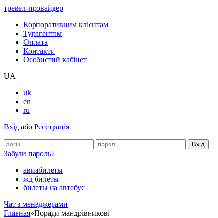
тревел-провайдер
Корпоративним клієнтам
Турагентам
Оплата
Контакти
Особистий кабінет
UA
uk
en
ru
Вхід
або
Реєстрація
Забули пароль?
авиабилеты
жд билеты
билеты на автобус
Чат з менеджерами
Главная
»
Поради мандрівникові