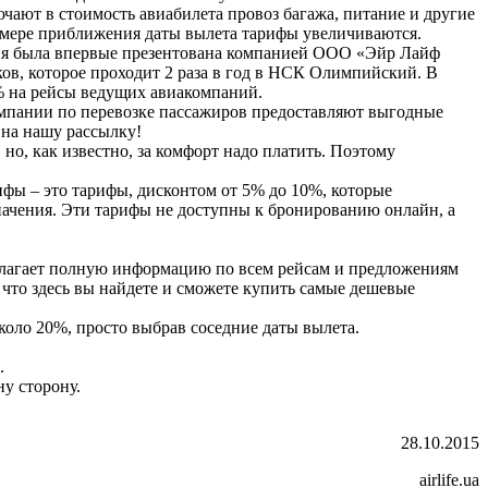
ают в стоимость авиабилета провоз багажа, питание и другие
о мере приближения даты вылета тарифы увеличиваются.
кция была впервые презентована компанией ООО «Эйр Лайф
ов, которое проходит 2 раза в год в НСК Олимпийский. В
0% на рейсы ведущих авиакомпаний.
мпании по перевозке пассажиров предоставляют выгодные
 на нашу рассылку!
о, как известно, за комфорт надо платить. Поэтому
фы – это тарифы, дисконтом от 5% до 10%, которые
начения. Эти тарифы не доступны к бронированию онлайн, а
едлагает полную информацию по всем рейсам и предложениям
, что здесь вы найдете и сможете купить самые дешевые
около 20%, просто выбрав соседние даты вылета.
.
ну сторону.
28.10.2015
airlife.ua