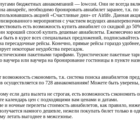
угами бюджетных авиакомпаний — lowcost. Они не всегда включ
а авиарейс, необходимо бронировать авиабилет заранее, т.к. п
спользовавшись акцией «Счастливые дни» от Airlife. Данная а
лизированного мероприятия с участием ведущих авиаперевозчик
ествовать есть возможность купить авиабилет со скидкой до 5
дин хороший способ купить дешевые авиабилеты. Ежемесячно ко
ы быть в курсе всех специальных предложений, подписывайтесь
 пересадочные рейсы. Конечно, прямые рейсы гораздо удобнее, н
рует некоторые неудобства пересадок.
истическими пакетными тарифами. Туристические пакетные тари
 ваучера или ваучера на бронирование гостиницы в пункте наз
т возможность сэкономить, т.к. система поиска авиабилетов пр
летов осуществляется по 728 авиакомпаниям! Можете быть уверены
ому если дата вылета не строгая, есть возможность сэкономить 
йте календарь цен с подходящими вам ценами и датами.
ие и ночные перелеты стоимость авиабилетов, как правило, ниже
олучается намного дешевле, нежели покупать билет только в од
му летать выгоднее в межсезонье.