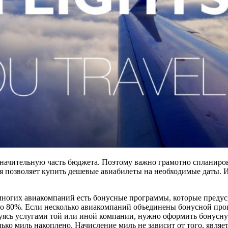
значительную часть бюджета. Поэтому важно грамотно спланиров
я позволяет купить дешевые авиабилеты на необходимые даты. 
многих авиакомпаний есть бонусные программы, которые преду
 до 80%. Если несколько авиакомпаний объединены бонусной про
уясь услугами той или иной компании, нужно оформить бонусную
олько миль накоплено. Начисление миль не зависит от того, явля