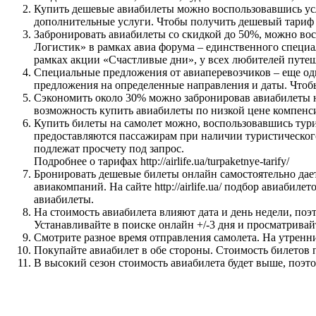
Купить дешевые авиабилеты можно воспользовавшись усл
дополнительные услуги. Чтобы получить дешевый тариф н
Забронировать авиабилеты со скидкой до 50%, можно во
Логистик» в рамках авиа форума – единственного специа
рамках акции «Счастливые дни», у всех любителей путеш
Специальные предложения от авиаперевозчиков – еще о
предложения на определенные направления и даты. Чтоб
Сэкономить около 30% можно забронировав авиабилеты на
возможность купить авиабилеты по низкой цене компенси
Купить билеты на самолет можно, воспользовавшись тур
предоставляются пассажирам при наличии туристического
подлежат просчету под запрос.
Подробнее о тарифах http://airlife.ua/turpaketnye-tarify/
Бронировать дешевые билеты онлайн самостоятельно дае
авиакомпаний. На сайте http://airlife.ua/ подбор авиаби
авиабилеты.
На стоимость авиабилета влияют дата и день недели, поэт
Устанавливайте в поиске онлайн +/-3 дня и просматрива
Смотрите разное время отправления самолета. На утренн
Покупайте авиабилет в обе стороны. Стоимость билетов п
В высокий сезон стоимость авиабилета будет выше, поэто