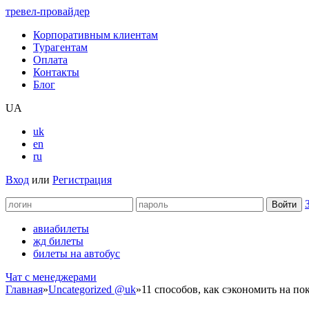
тревел-провайдер
Корпоративным клиентам
Турагентам
Оплата
Контакты
Блог
UA
uk
en
ru
Вход
или
Регистрация
авиабилеты
жд билеты
билеты на автобус
Чат c менеджерами
Главная
»
Uncategorized @uk
»
11 способов, как сэкономить на по