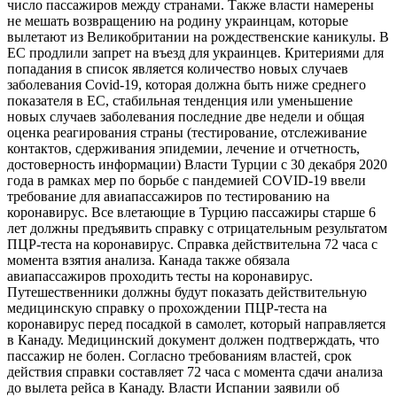
число пассажиров между странами. Также власти намерены
не мешать возвращению на родину украинцам, которые
вылетают из Великобритании на рождественские каникулы. В
ЕС продлили запрет на въезд для украинцев. Критериями для
попадания в список является количество новых случаев
заболевания Covid-19, которая должна быть ниже среднего
показателя в ЕС, стабильная тенденция или уменьшение
новых случаев заболевания последние две недели и общая
оценка реагирования страны (тестирование, отслеживание
контактов, сдерживания эпидемии, лечение и отчетность,
достоверность информации) Власти Турции с 30 декабря 2020
года в рамках мер по борьбе с пандемией COVID-19 ввели
требование для авиапассажиров по тестированию на
коронавирус. Все влетающие в Турцию пассажиры старше 6
лет должны предъявить справку с отрицательным результатом
ПЦР-теста на коронавирус. Справка действительна 72 часа с
момента взятия анализа. Канада также обязала
авиапассажиров проходить тесты на коронавирус.
Путешественники должны будут показать действительную
медицинскую справку о прохождении ПЦР-теста на
коронавирус перед посадкой в самолет, который направляется
в Канаду. Медицинский документ должен подтверждать, что
пассажир не болен. Согласно требованиям властей, срок
действия справки составляет 72 часа с момента сдачи анализа
до вылета рейса в Канаду. Власти Испании заявили об