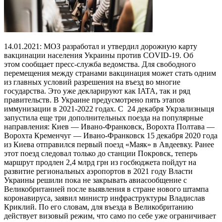
14.01.2021: МОЗ разработал и утвердил дорожную карту
вакцинации населения Украины против COVID-19. Об
этом сообщает пресс-служба ведомства. Для свободного
перемещения между странами вакцинация может стать одним
из главных условий разрешения на въезд во многие
государства. Это уже декларируют как IATA, так и ряд
правительств. В Украине предусмотрено пять этапов
иммунизации в 2021-2022 годах. С 24 декабря Укрзализныця
запустила еще три дополнительных поезда на популярные
направления: Киев — Ивано-Франковск, Ворохта Полтава —
Ворохта Кременчуг — Ивано-Франковск 15 декабря 2020 года
из Киева отправился первый поезд «Маяк» в Авдеевку. Ранее
этот поезд следовал только до станции Покровск, теперь
маршрут продлен 2,4 млрд грн из госбюджета пойдут на
развитие региональных аэропортов в 2021 году Власти
Украины решили пока не закрывать авиасообщение с
Великобританией после выявления в стране нового штампа
коронавируса, заявил министр инфраструктуры Владислав
Криклий. По его словам, для въезда в Великобританию
действует визовый режим, что само по себе уже ограничивает