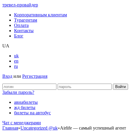
тревел-провайдер
Корпоративным клиентам
Турагентам
Оплата
Контакты
Блог
UA
uk
en
ru
Вход
или
Регистрация
Забыли пароль?
авиабилеты
жд билеты
билеты на автобус
Чат c менеджерами
Главная
»
Uncategorized @uk
»
Airlife — cамый успешный агент