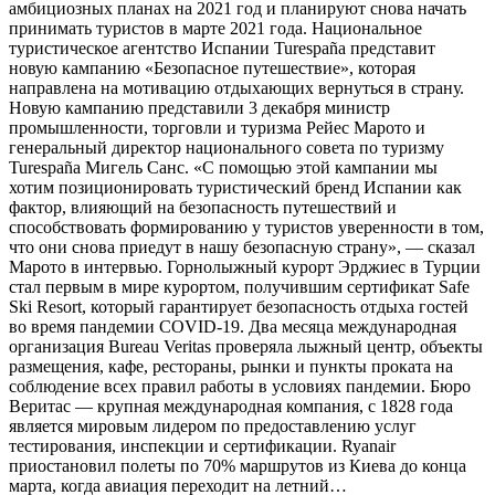
амбициозных планах на 2021 год и планируют снова начать
принимать туристов в марте 2021 года. Национальное
туристическое агентство Испании Turespaña представит
новую кампанию «Безопасное путешествие», которая
направлена ​​на мотивацию отдыхающих вернуться в страну.
Новую кампанию представили 3 декабря министр
промышленности, торговли и туризма Рейес Марото и
генеральный директор национального совета по туризму
Turespaña Мигель Санс. «С помощью этой кампании мы
хотим позиционировать туристический бренд Испании как
фактор, влияющий на безопасность путешествий и
способствовать формированию у туристов уверенности в том,
что они снова приедут в нашу безопасную страну», — сказал
Марото в интервью. Горнолыжный курорт Эрджиес в Турции
стал первым в мире курортом, получившим сертификат Safe
Ski Resort, который гарантирует безопасность отдыха гостей
во время пандемии COVID-19. Два месяца международная
организация Bureau Veritas проверяла лыжный центр, объекты
размещения, кафе, рестораны, рынки и пункты проката на
соблюдение всех правил работы в условиях пандемии. Бюро
Веритас — крупная международная компания, с 1828 года
является мировым лидером по предоставлению услуг
тестирования, инспекции и сертификации. Ryanair
приостановил полеты по 70% маршрутов из Киева до конца
марта, когда авиация переходит на летний…