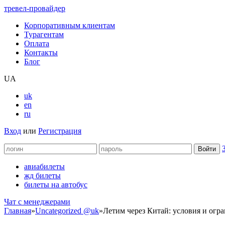
тревел-провайдер
Корпоративным клиентам
Турагентам
Оплата
Контакты
Блог
UA
uk
en
ru
Вход
или
Регистрация
авиабилеты
жд билеты
билеты на автобус
Чат c менеджерами
Главная
»
Uncategorized @uk
»
Летим через Китай: условия и огр