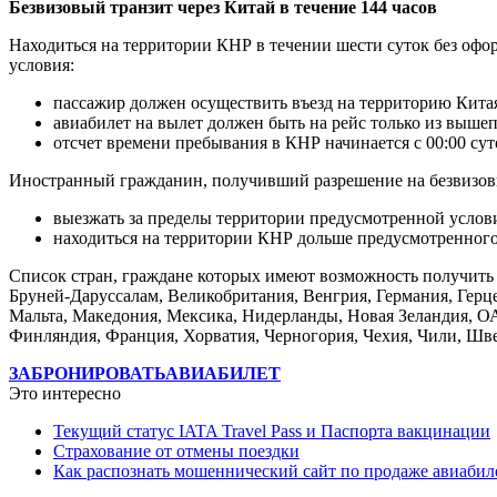
Безвизовый транзит через Китай в течение 144 часов
Находиться на территории КНР в течении шести суток без офор
условия:
пассажир должен осуществить въезд на территорию Китая
авиабилет на вылет должен быть на рейс только из выше
отсчет времени пребывания в КНР начинается с 00:00 сут
Иностранный гражданин, получивший разрешение на безвизовы
выезжать за пределы территории предусмотренной услови
находиться на территории КНР дольше предусмотренного
Список стран, граждане которых имеют возможность получить р
Бруней-Даруссалам, Великобритания, Венгрия, Германия, Герце
Мальта, Македония, Мексика, Нидерланды, Новая Зеландия, ОА
Финляндия, Франция, Хорватия, Черногория, Чехия, Чили, Шв
ЗАБРОНИРОВАТЬ
АВИАБИЛЕТ
Это интересно
Текущий статус IATA Travel Pass и Паспорта вакцинации
Страхование от отмены поездки
Как распознать мошеннический сайт по продаже авиабил