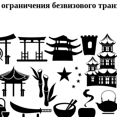
 ограничения безвизового тран