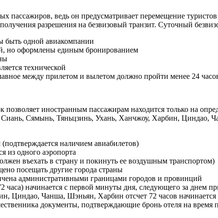
ых пассажиров, ведь он предусматривает перемещение туристов 
 получения разрешения на безвизовый транзит. Суточный безвиз
ны быть одной авиакомпании
ий, но оформлены единым бронированием
ны
ляется технической
лавное между прилетом и вылетом должно пройти менее 24 часов
ок позволяет иностранным пассажирам находится только на опр
, Сиань, Сямынь, Тяньцзинь, Ухань, Ханчжоу, Харбин, Циндао, 
я (подтверждается наличием авиабилетов)
я из одного аэропорта
должен въехать в страну и покинуть ее воздушным транспортом)
ено посещать другие города страны
аничена административными границами городов и провинций
2 часа) начинается с первой минуты дня, следующего за днем при
ин, Циндао, Чанша, Шэньян, Харбин отсчет 72 часов начинается 
ественника документы, подтверждающие бронь отеля на время п