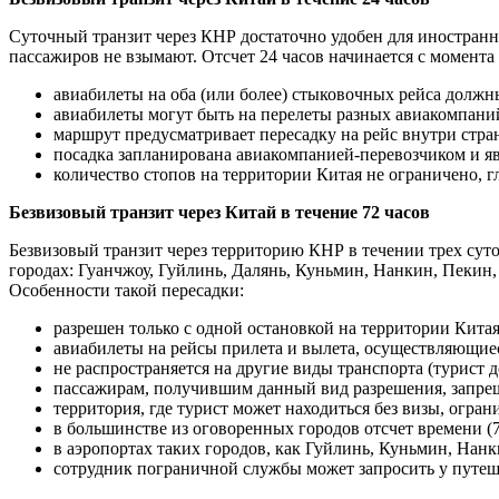
Суточный транзит через КНР достаточно удобен для иностранн
пассажиров не взымают. Отсчет 24 часов начинается с момента
авиабилеты на оба (или более) стыковочных рейса долж
авиабилеты могут быть на перелеты разных авиакомпан
маршрут предусматривает пересадку на рейс внутри стра
посадка запланирована авиакомпанией-перевозчиком и яв
количество стопов на территории Китая не ограничено, г
Безвизовый транзит через Китай в течение 72 часов
Безвизовый транзит через территорию КНР в течении трех сут
городах: Гуанчжоу, Гуйлинь, Далянь, Куньмин, Нанкин, Пекин
Особенности такой пересадки:
разрешен только с одной остановкой на территории Кита
авиабилеты на рейсы прилета и вылета, осуществляющиес
не распространяется на другие виды транспорта (турист 
пассажирам, получившим данный вид разрешения, запрещ
территория, где турист может находиться без визы, огр
в большинстве из оговоренных городов отсчет времени (7
в аэропортах таких городов, как Гуйлинь, Куньмин, Нанк
сотрудник пограничной службы может запросить у путеш