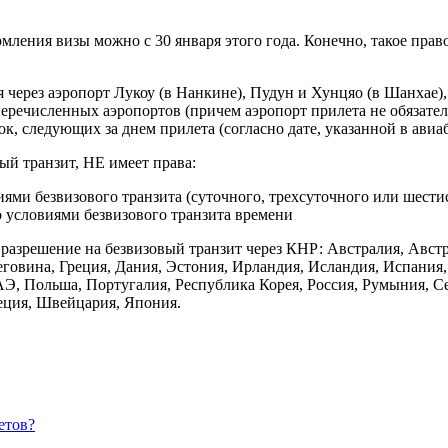
мления визы можно с 30 января этого года. Конечно, такое пра
 через аэропорт Лукоу (в Нанкине), Пудун и Хунцяо (в Шанхае)
перечисленных аэропортов (причем аэропорт прилета не обязател
ок, следующих за днем прилета (согласно дате, указанной в авиа
й транзит, НЕ имеет права:
ями безвизового транзита (суточного, трехсуточного или шести
 условиями безвизового транзита времени
азрешение на безвизовый транзит через КНР: Австралия, Австри
говина, Греция, Дания, Эстония, Ирландия, Исландия, Испания, 
Э, Польша, Португалия, Республика Корея, Россия, Румыния, С
еция, Швейцария, Япония.
етов?