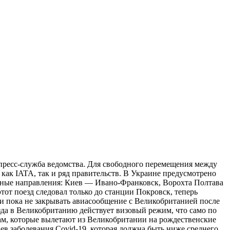
пресс-служба ведомства. Для свободного перемещения между
как IATA, так и ряд правительств. В Украине предусмотрено
ярные направления: Киев — Ивано-Франковск, Ворохта Полтава
от поезд следовал только до станции Покровск, теперь
и пока не закрывать авиасообщение с Великобританией после
зда в Великобританию действует визовый режим, что само по
ам, которые вылетают из Великобритании на рождественские
ев заболевания Covid-19, которая должна быть ниже среднего