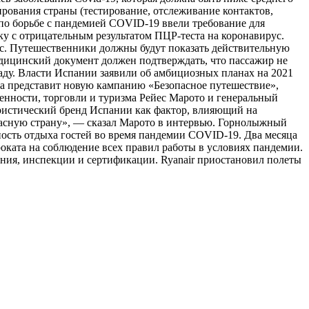
ирования страны (тестирование, отслеживание контактов,
 по борьбе с пандемией COVID-19 ввели требование для
у с отрицательным результатом ПЦР-теста на коронавирус.
рус. Путешественники должны будут показать действительную
едицинский документ должен подтверждать, что пассажир не
анаду. Власти Испании заявили об амбициозных планах на 2021
aña представит новую кампанию «Безопасное путешествие»,
енности, торговли и туризма Рейес Марото и генеральный
ристический бренд Испании как фактор, влияющий на
опасную страну», — сказал Марото в интервью. Горнолыжный
ность отдыха гостей во время пандемии COVID-19. Два месяца
оката на соблюдение всех правил работы в условиях пандемии.
ния, инспекции и сертификации. Ryanair приостановил полеты