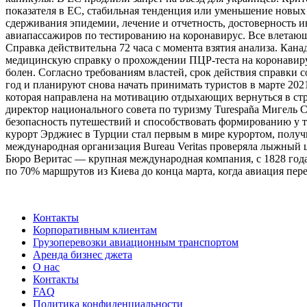
показателя в ЕС, стабильная тенденция или уменьшение новых 
сдерживания эпидемии, лечение и отчетность, достоверность и
авиапассажиров по тестированию на коронавирус. Все влетающ
Справка действительна 72 часа с момента взятия анализа. Кан
медицинскую справку о прохождении ПЦР-теста на коронавирус
болен. Согласно требованиям властей, срок действия справки с
год и планируют снова начать принимать туристов в марте 20
которая направлена ​​на мотивацию отдыхающих вернуться в с
директор национального совета по туризму Turespaña Мигель
безопасность путешествий и способствовать формированию у т
курорт Эрджиес в Турции стал первым в мире курортом, получи
международная организация Bureau Veritas проверяла лыжный ц
Бюро Веритас — крупная международная компания, с 1828 года
по 70% маршрутов из Киева до конца марта, когда авиация пе
Контакты
Корпоративным клиентам
Грузоперевозки авиационным транспортом
Аренда бизнес джета
О нас
Контакты
FAQ
Политика конфиденциальности