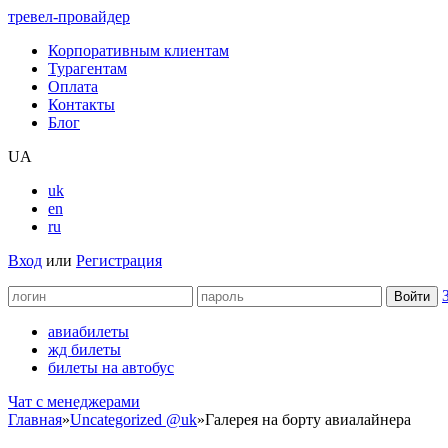
тревел-провайдер
Корпоративным клиентам
Турагентам
Оплата
Контакты
Блог
UA
uk
en
ru
Вход
или
Регистрация
авиабилеты
жд билеты
билеты на автобус
Чат c менеджерами
Главная
»
Uncategorized @uk
»
Галерея на борту авиалайнера