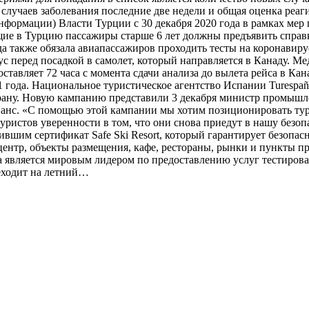
случаев заболевания последние две недели и общая оценка реаг
нформации) Власти Турции с 30 декабря 2020 года в рамках мер
ие в Турцию пассажиры старше 6 лет должны предъявить справк
ада также обязала авиапассажиров проходить тесты на коронави
 перед посадкой в самолет, который направляется в Канаду. М
оставляет 72 часа с момента сдачи анализа до вылета рейса в К
21 года. Национальное туристическое агентство Испании Turesp
трану. Новую кампанию представили 3 декабря министр промышл
 Санс. «С помощью этой кампании мы хотим позиционировать ту
уристов уверенности в том, что они снова приедут в нашу без
вшим сертификат Safe Ski Resort, который гарантирует безопас
ентр, объекты размещения, кафе, рестораны, рынки и пункты пр
 является мировым лидером по предоставлению услуг тестирова
реходит на летний…