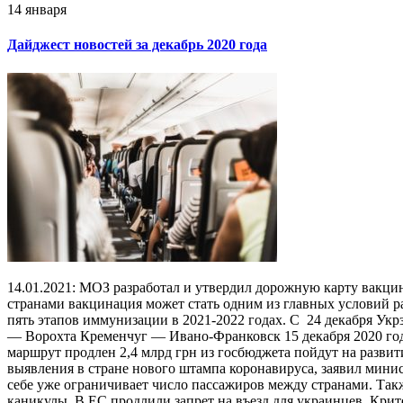
14 января
Дайджест новостей за декабрь 2020 года
14.01.2021: МОЗ разработал и утвердил дорожную карту вакц
странами вакцинация может стать одним из главных условий ра
пять этапов иммунизации в 2021-2022 годах. С 24 декабря Ук
— Ворохта Кременчуг — Ивано-Франковск 15 декабря 2020 года 
маршрут продлен 2,4 млрд грн из госбюджета пойдут на разви
выявления в стране нового штампа коронавируса, заявил мини
себе уже ограничивает число пассажиров между странами. Та
каникулы. В ЕС продлили запрет на въезд для украинцев. Крит