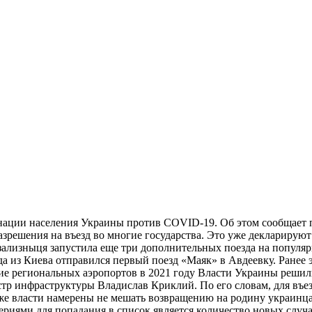
инации населения Украины против COVID-19. Об этом сообщает 
зрешения на въезд во многие государства. Это уже декларируют 
рзализныця запустила еще три дополнительных поезда на попул
из Киева отправился первый поезд «Маяк» в Авдеевку. Ранее эт
тие региональных аэропортов в 2021 году Власти Украины решил
стр инфраструктуры Владислав Криклий. По его словам, для въе
кже власти намерены не мешать возвращению на родину украинц
ериями для попадания в список является количество новых случа