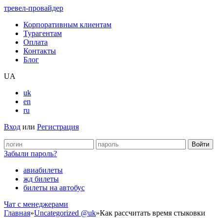
тревел-провайдер
Корпоративным клиентам
Турагентам
Оплата
Контакты
Блог
UA
uk
en
ru
Вход
или
Регистрация
Забыли пароль?
авиабилеты
жд билеты
билеты на автобус
Чат c менеджерами
Главная
»
Uncategorized @uk
»
Как рассчитать время стыковки