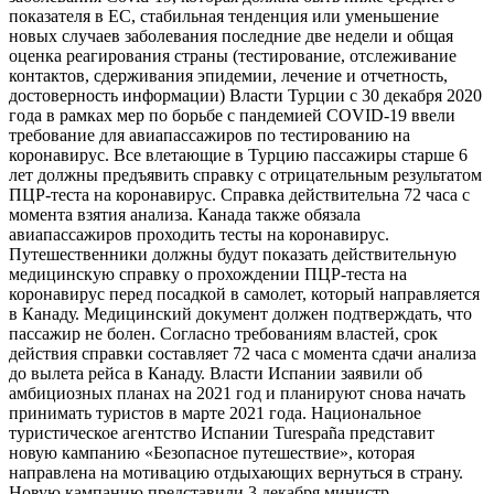
показателя в ЕС, стабильная тенденция или уменьшение
новых случаев заболевания последние две недели и общая
оценка реагирования страны (тестирование, отслеживание
контактов, сдерживания эпидемии, лечение и отчетность,
достоверность информации) Власти Турции с 30 декабря 2020
года в рамках мер по борьбе с пандемией COVID-19 ввели
требование для авиапассажиров по тестированию на
коронавирус. Все влетающие в Турцию пассажиры старше 6
лет должны предъявить справку с отрицательным результатом
ПЦР-теста на коронавирус. Справка действительна 72 часа с
момента взятия анализа. Канада также обязала
авиапассажиров проходить тесты на коронавирус.
Путешественники должны будут показать действительную
медицинскую справку о прохождении ПЦР-теста на
коронавирус перед посадкой в самолет, который направляется
в Канаду. Медицинский документ должен подтверждать, что
пассажир не болен. Согласно требованиям властей, срок
действия справки составляет 72 часа с момента сдачи анализа
до вылета рейса в Канаду. Власти Испании заявили об
амбициозных планах на 2021 год и планируют снова начать
принимать туристов в марте 2021 года. Национальное
туристическое агентство Испании Turespaña представит
новую кампанию «Безопасное путешествие», которая
направлена ​​на мотивацию отдыхающих вернуться в страну.
Новую кампанию представили 3 декабря министр