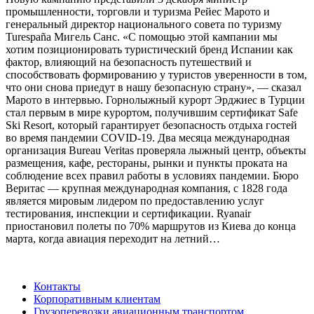
промышленности, торговли и туризма Рейес Марото и
генеральный директор национального совета по туризму
Turespaña Мигель Санс. «С помощью этой кампании мы
хотим позиционировать туристический бренд Испании как
фактор, влияющий на безопасность путешествий и
способствовать формированию у туристов уверенности в том,
что они снова приедут в нашу безопасную страну», — сказал
Марото в интервью. Горнолыжный курорт Эрджиес в Турции
стал первым в мире курортом, получившим сертификат Safe
Ski Resort, который гарантирует безопасность отдыха гостей
во время пандемии COVID-19. Два месяца международная
организация Bureau Veritas проверяла лыжный центр, объекты
размещения, кафе, рестораны, рынки и пункты проката на
соблюдение всех правил работы в условиях пандемии. Бюро
Веритас — крупная международная компания, с 1828 года
является мировым лидером по предоставлению услуг
тестирования, инспекции и сертификации. Ryanair
приостановил полеты по 70% маршрутов из Киева до конца
марта, когда авиация переходит на летний…
Контакты
Корпоративным клиентам
Грузоперевозки авиационным транспортом