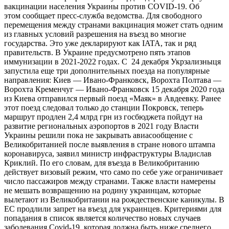
вакцинации населения Украины против COVID-19. Об
этом сообщает пресс-служба ведомства. Для свободного
перемещения между странами вакцинация может стать одним
из главных условий разрешения на въезд во многие
государства. Это уже декларируют как IATA, так и ряд
правительств. В Украине предусмотрено пять этапов
иммунизации в 2021-2022 годах. С 24 декабря Укрзализныця
запустила еще три дополнительных поезда на популярные
направления: Киев — Ивано-Франковск, Ворохта Полтава —
Ворохта Кременчуг — Ивано-Франковск 15 декабря 2020 года
из Киева отправился первый поезд «Маяк» в Авдеевку. Ранее
этот поезд следовал только до станции Покровск, теперь
маршрут продлен 2,4 млрд грн из госбюджета пойдут на
развитие региональных аэропортов в 2021 году Власти
Украины решили пока не закрывать авиасообщение с
Великобританией после выявления в стране нового штампа
коронавируса, заявил министр инфраструктуры Владислав
Криклий. По его словам, для въезда в Великобританию
действует визовый режим, что само по себе уже ограничивает
число пассажиров между странами. Также власти намерены
не мешать возвращению на родину украинцам, которые
вылетают из Великобритании на рождественские каникулы. В
ЕС продлили запрет на въезд для украинцев. Критериями для
попадания в список является количество новых случаев
заболевания Covid-19, которая должна быть ниже среднего