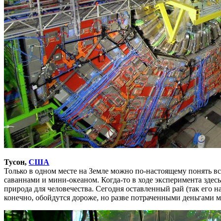
Тусон,
США
Только в одном месте на Земле можно по-настоящему понять вс
саваннами и мини-океаном. Когда-то в ходе эксперимента здесь
природа для человечества. Сегодня оставленный рай (так его 
конечно, обойдутся дороже, но разве потраченными деньгами 