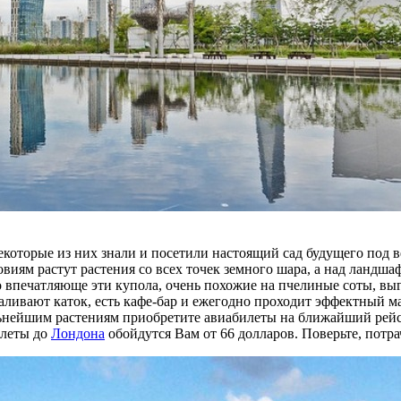
екоторые из них знали и посетили настоящий сад будущего под
виям растут растения со всех точек земного шара, а над ландш
впечатляюще эти купола, очень похожие на пчелиные соты, выгл
заливают каток, есть кафе-бар и ежегодно проходит эффектный 
ьнейшим растениям приобретите авиабилеты на ближайший рейс в
илеты до
Лондона
обойдутся Вам от 66 долларов. Поверьте, потра