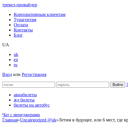
тревел-провайдер
Корпоративным клиентам
Турагентам
Оплата
Контакты
Блог
UA
uk
en
ru
Вход
или
Регистрация
авиабилеты
жд билеты
билеты на автобус
Чат c менеджерами
Главная
»
Uncategorized @uk
»
Летим в будущее, или 6 мест, где 