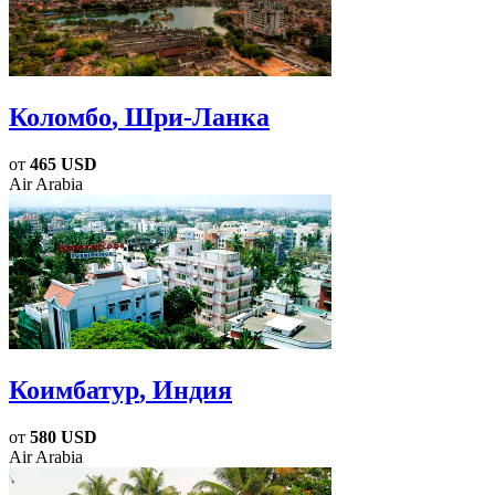
Коломбо
, Шри-Ланка
от
465 USD
Air Arabia
Коимбатур
, Индия
от
580 USD
Air Arabia