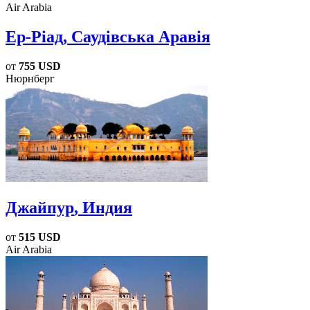
Air Arabia
Ер-Ріад
, Саудівська Аравія
от
755 USD
Нюрнберг
Джайпур
, Индия
от
515 USD
Air Arabia