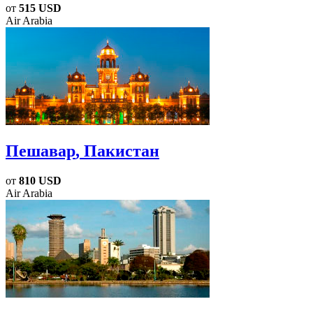
от
515 USD
Air Arabia
Пешавар
, Пакистан
от
810 USD
Air Arabia