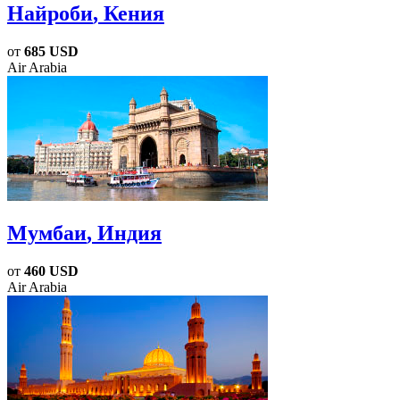
Найроби
, Кения
от
685 USD
Air Arabia
Мумбаи
, Индия
от
460 USD
Air Arabia