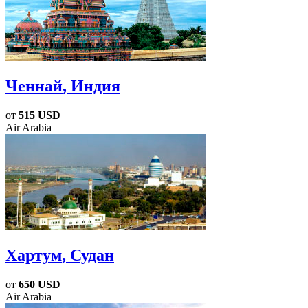
Ченнай
, Индия
от
515 USD
Air Arabia
Хартум
, Судан
от
650 USD
Air Arabia