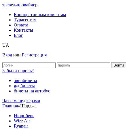
тревел-провайдер
Корпоративным клиентам
Турагентам
Оплата
Контакты
Блог
UA
Вход
или
Регистрация
Забыли пароль?
авиабилеты
жд билеты
билеты на автобус
Чат c менеджерами
Главная
»
Шарджа
Нюрнберг
Wizz Air
Ryanair