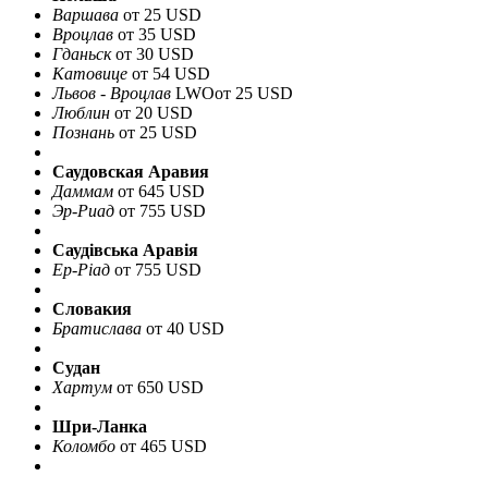
Варшава
от 25 USD
Вроцлав
от 35 USD
Гданьск
от 30 USD
Катовице
от 54 USD
Львов - Вроцлав
LWO
от 25 USD
Люблин
от 20 USD
Познань
от 25 USD
Саудовская Аравия
Даммам
от 645 USD
Эр-Риад
от 755 USD
Саудівська Аравія
Ер-Ріад
от 755 USD
Словакия
Братислава
от 40 USD
Судан
Хартум
от 650 USD
Шри-Ланка
Коломбо
от 465 USD