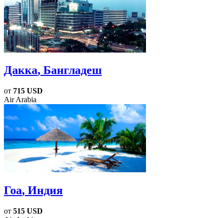
Дакка
, Бангладеш
от
715 USD
Air Arabia
Гоа
, Индия
от
515 USD