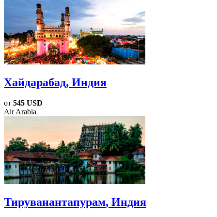
Хайдарабад
, Индия
от
545 USD
Air Arabia
Тируванантапурам
, Индия