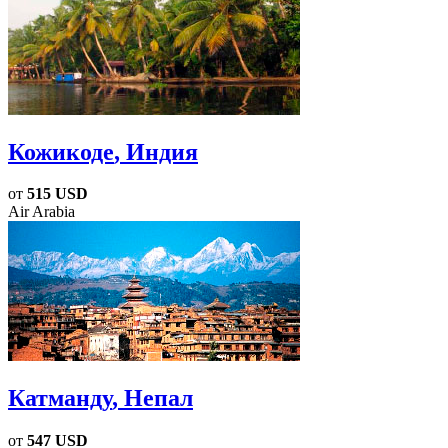
Кожикоде
, Индия
от
515 USD
Air Arabia
Катманду
, Непал
от
547 USD