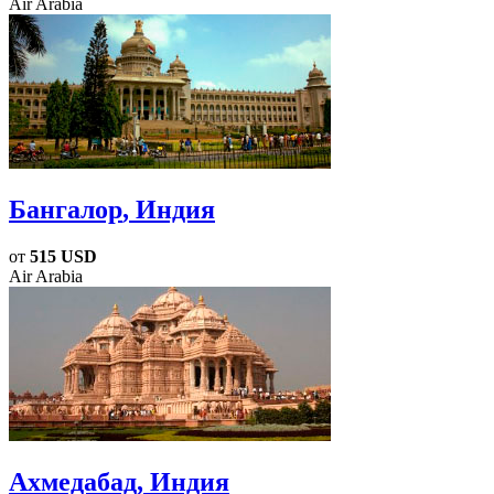
Air Arabia
Бангалор
, Индия
от
515 USD
Air Arabia
Ахмедабад
, Индия