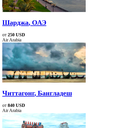
Шарджа
, ОАЭ
от
250 USD
Air Arabia
Читтагонг
, Бангладеш
от
840 USD
Air Arabia