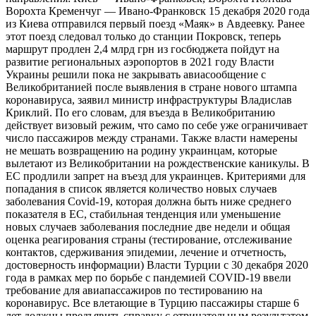
Ворохта Кременчуг — Ивано-Франковск 15 декабря 2020 года
из Киева отправился первый поезд «Маяк» в Авдеевку. Ранее
этот поезд следовал только до станции Покровск, теперь
маршрут продлен 2,4 млрд грн из госбюджета пойдут на
развитие региональных аэропортов в 2021 году Власти
Украины решили пока не закрывать авиасообщение с
Великобританией после выявления в стране нового штампа
коронавируса, заявил министр инфраструктуры Владислав
Криклий. По его словам, для въезда в Великобританию
действует визовый режим, что само по себе уже ограничивает
число пассажиров между странами. Также власти намерены
не мешать возвращению на родину украинцам, которые
вылетают из Великобритании на рождественские каникулы. В
ЕС продлили запрет на въезд для украинцев. Критериями для
попадания в список является количество новых случаев
заболевания Covid-19, которая должна быть ниже среднего
показателя в ЕС, стабильная тенденция или уменьшение
новых случаев заболевания последние две недели и общая
оценка реагирования страны (тестирование, отслеживание
контактов, сдерживания эпидемии, лечение и отчетность,
достоверность информации) Власти Турции с 30 декабря 2020
года в рамках мер по борьбе с пандемией COVID-19 ввели
требование для авиапассажиров по тестированию на
коронавирус. Все влетающие в Турцию пассажиры старше 6
лет должны предъявить справку с отрицательным результатом