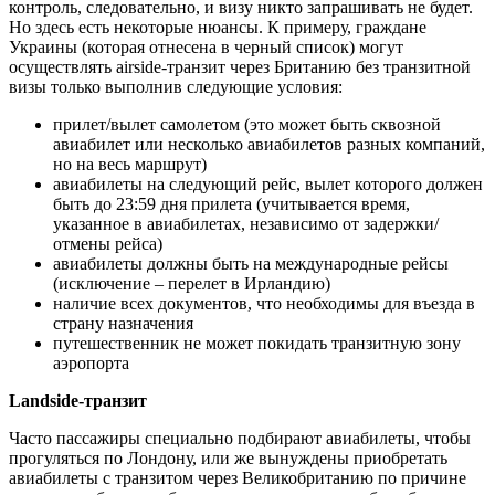
контроль, следовательно, и визу никто запрашивать не будет.
Но здесь есть некоторые нюансы. К примеру, граждане
Украины (которая отнесена в черный список) могут
осуществлять аirside-транзит через Британию без транзитной
визы только выполнив следующие условия:
прилет/вылет самолетом (это может быть сквозной
авиабилет или несколько авиабилетов разных компаний,
но на весь маршрут)
авиабилеты на следующий рейс, вылет которого должен
быть до 23:59 дня прилета (учитывается время,
указанное в авиабилетах, независимо от задержки/
отмены рейса)
авиабилеты должны быть на международные рейсы
(исключение – перелет в Ирландию)
наличие всех документов, что необходимы для въезда в
страну назначения
путешественник не может покидать транзитную зону
аэропорта
Landside-транзит
Часто пассажиры специально подбирают авиабилеты, чтобы
прогуляться по Лондону, или же вынуждены приобретать
авиабилеты с транзитом через Великобританию по причине