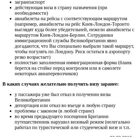
загранпаспорт
действующая виза в страну назначения (при
необходимости)
авиабилеты на рейсы с соответствующим маршрутом
(например, авиабилеты на рейс Киев-Лондон-Торонто
выглядят куда более убедительней, нежели авиабилеты с
маршрутом Киев-Лондон-Берлин. Сотрудники
иммиграционной службы Великобритании явно
догадаются, что Вы специально выбрали такой маршрут,
чтобы погулять по Лондону. Риск остаться в аэропорту
резко возрастает)
полностью заполненная иммиграционная форма (бланк
берется на стойке перед контролем или в самолете
некоторых авиаперевозчиков)
В каких случаях желательно получить визу заранее:
у пассажира уже был отказ в получении визы
Великобритании
депортация или отказ во въезде в любую страну
проблемы с законом (в любой стране)
во время предыдущего посещения Британии
путешественник нарушил визовый режим (нелегально
работал по туристической или студенческой визе и т.п.