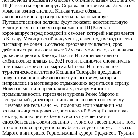
ПЦР-теста на коронавирус. Справка действительна 72 часа с
момента взятия анализа. Канада также обязала
авиапассажиров проходить тесты на коронавирус.
Путешественники должны будут показать действительную
медицинскую справку о прохождении ПЦР-теста на
коронавирус перед посадкой в самолет, который направляется
в Канаду. Медицинский документ должен подтверждать, что
пассажир не болен. Согласно требованиям властей, срок
действия справки составляет 72 часа с момента сдачи анализа
до вылета рейса в Канаду. Власти Испании заявили об
амбициозных планах на 2021 год и планируют снова начать
принимать туристов в марте 2021 года. Национальное
туристическое агентство Испании Turespaña представит
новую кампанию «Безопасное путешествие», которая
направлена ​​на мотивацию отдыхающих вернуться в страну.
Новую кампанию представили 3 декабря министр
промышленности, торговли и туризма Рейес Марото и
генеральный директор национального совета по туризму
Turespaña Мигель Санс. «С помощью этой кампании мы
хотим позиционировать туристический бренд Испании как
фактор, влияющий на безопасность путешествий и
способствовать формированию у туристов уверенности в том,
что они снова приедут в нашу безопасную страну», — сказал
Марото в интервью. Горнолыжный курорт Эрджиес в Турции