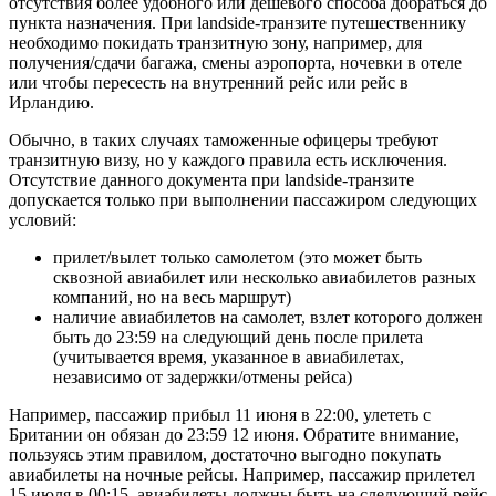
отсутствия более удобного или дешевого способа добраться до
пункта назначения. При landside-транзите путешественнику
необходимо покидать транзитную зону, например, для
получения/сдачи багажа, смены аэропорта, ночевки в отеле
или чтобы пересесть на внутренний рейс или рейс в
Ирландию.
Обычно, в таких случаях таможенные офицеры требуют
транзитную визу, но у каждого правила есть исключения.
Отсутствие данного документа при landside-транзите
допускается только при выполнении пассажиром следующих
условий:
прилет/вылет только самолетом (это может быть
сквозной авиабилет или несколько авиабилетов разных
компаний, но на весь маршрут)
наличие авиабилетов на самолет, взлет которого должен
быть до 23:59 на следующий день после прилета
(учитывается время, указанное в авиабилетах,
независимо от задержки/отмены рейса)
Например, пассажир прибыл 11 июня в 22:00, улететь с
Британии он обязан до 23:59 12 июня. Обратите внимание,
пользуясь этим правилом, достаточно выгодно покупать
авиабилеты на ночные рейсы. Например, пассажир прилетел
15 июля в 00:15, авиабилеты должны быть на следующий рейс