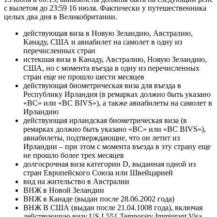
с вылетом до 23:59 16 июля. Фактически у путешественника
целых два дня в Великобритании.
действующая виза в Новую Зеландию, Австралию,
Канаду, США и авиабилет на самолет в одну из
перечисленных стран
истекшая виза в Канаду, Австралию, Новую Зеландию,
США, но с момента въезда в одну из перечисленных
стран еще не прошло шести месяцев
действующая биометрическая виза для въезда в
Республику Ирландия (в ремарках должно быть указано
«BC» или «BC BIVS»), а также авиабилеты на самолет в
Ирландию
действующая ирландская биометрическая виза (в
ремарках должно быть указано «BC» или «BC BIVS»),
авиабилеты, подтверждающие, что он летит из
Ирландии – при этом с момента въезда в эту страну еще
не прошло более трех месяцев
долгосрочная виза категории D, выданная одной из
стран Европейского Союза или Швейцарией
вид на жительство в Австралии
ВНЖ в Новой Зеландии
ВНЖ в Канаде (выдан после 28.06.2002 года)
ВНЖ В США (выдан после 21.04.1008 года), включая
действующую визу US I-551 Temporary Immigrant Visa