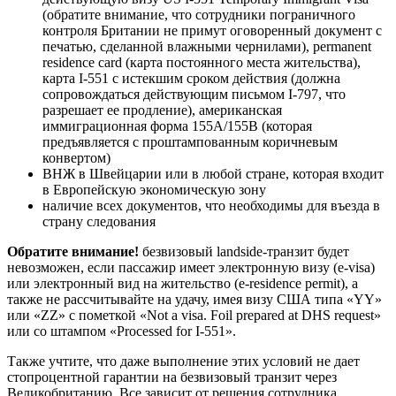
(обратите внимание, что сотрудники пограничного
контроля Британии не примут оговоренный документ с
печатью, сделанной влажными чернилами), permanent
residence card (карта постоянного места жительства),
карта I-551 с истекшим сроком действия (должна
сопровождаться действующим письмом I-797, что
разрешает ее продление), американская
иммиграционная форма 155A/155B (которая
предъявляется с проштампованным коричневым
конвертом)
ВНЖ в Швейцарии или в любой стране, которая входит
в Европейскую экономическую зону
наличие всех документов, что необходимы для въезда в
страну следования
Обратите внимание!
безвизовый landside-транзит будет
невозможен, если пассажир имеет электронную визу (e-visa)
или электронный вид на жительство (e-residence permit), а
также не рассчитывайте на удачу, имея визу США типа «YY»
или «ZZ» с пометкой «Not a visa. Foil prepared at DHS request»
или со штампом «Processed for I-551».
Также учтите, что даже выполнение этих условий не дает
стопроцентной гарантии на безвизовый транзит через
Великобританию. Все зависит от решения сотрудника