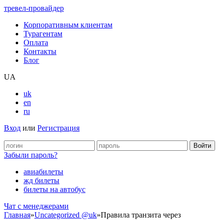
тревел-провайдер
Корпоративным клиентам
Турагентам
Оплата
Контакты
Блог
UA
uk
en
ru
Вход
или
Регистрация
Забыли пароль?
авиабилеты
жд билеты
билеты на автобус
Чат c менеджерами
Главная
»
Uncategorized @uk
»
Правила транзита через