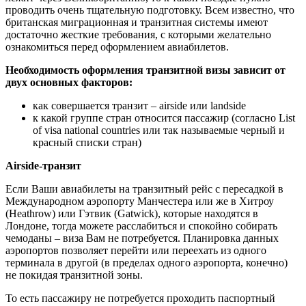
проводить очень тщательную подготовку. Всем известно, что
британская миграционная и транзитная системы имеют
достаточно жесткие требования, с которыми желательно
ознакомиться перед оформлением авиабилетов.
Необходимость оформления транзитной визы зависит от
двух основных факторов:
как совершается транзит – аirside или landside
к какой группе стран относится пассажир (согласно List
of visa national countries или так называемые черный и
красный списки стран)
Airside-транзит
Если Ваши авиабилеты на транзитный рейс с пересадкой в
Международном аэропорту Манчестера или же в Хитроу
(Heathrow) или Гэтвик (Gatwick), которые находятся в
Лондоне, тогда можете расслабиться и спокойно собирать
чемоданы – виза Вам не потребуется. Планировка данных
аэропортов позволяет перейти или переехать из одного
терминала в другой (в пределах одного аэропорта, конечно)
не покидая транзитной зоны.
То есть пассажиру не потребуется проходить паспортный