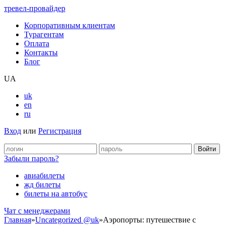
тревел-провайдер
Корпоративным клиентам
Турагентам
Оплата
Контакты
Блог
UA
uk
en
ru
Вход
или
Регистрация
Забыли пароль?
авиабилеты
жд билеты
билеты на автобус
Чат c менеджерами
Главная
»
Uncategorized @uk
»
Аэропорты: путешествие с