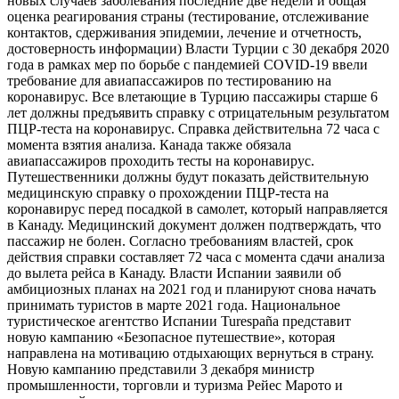
новых случаев заболевания последние две недели и общая
оценка реагирования страны (тестирование, отслеживание
контактов, сдерживания эпидемии, лечение и отчетность,
достоверность информации) Власти Турции с 30 декабря 2020
года в рамках мер по борьбе с пандемией COVID-19 ввели
требование для авиапассажиров по тестированию на
коронавирус. Все влетающие в Турцию пассажиры старше 6
лет должны предъявить справку с отрицательным результатом
ПЦР-теста на коронавирус. Справка действительна 72 часа с
момента взятия анализа. Канада также обязала
авиапассажиров проходить тесты на коронавирус.
Путешественники должны будут показать действительную
медицинскую справку о прохождении ПЦР-теста на
коронавирус перед посадкой в самолет, который направляется
в Канаду. Медицинский документ должен подтверждать, что
пассажир не болен. Согласно требованиям властей, срок
действия справки составляет 72 часа с момента сдачи анализа
до вылета рейса в Канаду. Власти Испании заявили об
амбициозных планах на 2021 год и планируют снова начать
принимать туристов в марте 2021 года. Национальное
туристическое агентство Испании Turespaña представит
новую кампанию «Безопасное путешествие», которая
направлена ​​на мотивацию отдыхающих вернуться в страну.
Новую кампанию представили 3 декабря министр
промышленности, торговли и туризма Рейес Марото и