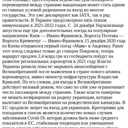
перемещения между странами вакцинация может стать одним
из главных условий разрешения на въезд во многие
государства. Это уже декларируют как IATA, так и ряд
правительств. В Украине предусмотрено пять этапов
иммунизации в 2021-2022 годах. С 24 декабря Укрзализныця
запустила еще три дополнительных поезда на популярные
направления: Киев — Ивано-Франковск, Ворохта Полтава —
Ворохта Кременчуг — Ивано-Франковск 15 декабря 2020 года
из Киева отправился первый поезд «Маяк» в Авдеевку. Ранее
этот поезд следовал только до станции Покровск, теперь
маршрут продлен 2,4 млрд грн из госбюджета пойдут на
развитие региональных аэропортов в 2021 году Власти
Украины решили пока не закрывать авиасообщение с
Великобританией после выявления в стране нового штампа
коронавируса, заявил министр инфраструктуры Владислав
Криклий. По его словам, для въезда в Великобританию
действует визовый режим, что само по себе уже ограничивает
число пассажиров между странами. Также власти намерены
не мешать возвращению на родину украинцам, которые
вылетают из Великобритании на рождественские каникулы. В
ЕС продлили запрет на въезд для украинцев. Критериями для
попадания в список является количество новых случаев
заболевания Covid-19, которая должна быть ниже среднего
показателя в ЕС, стабильная тенденция или уменьшение