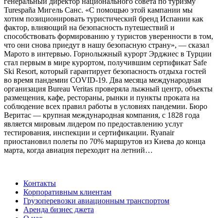
генеральный директор национального совета по туризму
Turespaña Мигель Санс. «С помощью этой кампании мы
хотим позиционировать туристический бренд Испании как
фактор, влияющий на безопасность путешествий и
способствовать формированию у туристов уверенности в том,
что они снова приедут в нашу безопасную страну», — сказал
Марото в интервью. Горнолыжный курорт Эрджиес в Турции
стал первым в мире курортом, получившим сертификат Safe
Ski Resort, который гарантирует безопасность отдыха гостей
во время пандемии COVID-19. Два месяца международная
организация Bureau Veritas проверяла лыжный центр, объекты
размещения, кафе, рестораны, рынки и пункты проката на
соблюдение всех правил работы в условиях пандемии. Бюро
Веритас — крупная международная компания, с 1828 года
является мировым лидером по предоставлению услуг
тестирования, инспекции и сертификации. Ryanair
приостановил полеты по 70% маршрутов из Киева до конца
марта, когда авиация переходит на летний…
Контакты
Корпоративным клиентам
Грузоперевозки авиационным транспортом
Аренда бизнес джета