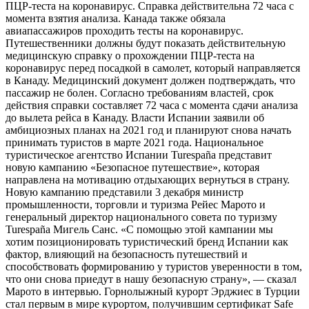
ПЦР-теста на коронавирус. Справка действительна 72 часа с
момента взятия анализа. Канада также обязала
авиапассажиров проходить тесты на коронавирус.
Путешественники должны будут показать действительную
медицинскую справку о прохождении ПЦР-теста на
коронавирус перед посадкой в самолет, который направляется
в Канаду. Медицинский документ должен подтверждать, что
пассажир не болен. Согласно требованиям властей, срок
действия справки составляет 72 часа с момента сдачи анализа
до вылета рейса в Канаду. Власти Испании заявили об
амбициозных планах на 2021 год и планируют снова начать
принимать туристов в марте 2021 года. Национальное
туристическое агентство Испании Turespaña представит
новую кампанию «Безопасное путешествие», которая
направлена ​​на мотивацию отдыхающих вернуться в страну.
Новую кампанию представили 3 декабря министр
промышленности, торговли и туризма Рейес Марото и
генеральный директор национального совета по туризму
Turespaña Мигель Санс. «С помощью этой кампании мы
хотим позиционировать туристический бренд Испании как
фактор, влияющий на безопасность путешествий и
способствовать формированию у туристов уверенности в том,
что они снова приедут в нашу безопасную страну», — сказал
Марото в интервью. Горнолыжный курорт Эрджиес в Турции
стал первым в мире курортом, получившим сертификат Safe