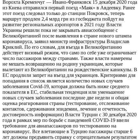
Ворохта Кременчуг — Ивано-Франковск 15 декабря 2020 года
из Киева отправился первый поезд «Маяк» в Авдеевку. Ранее
этот поезд следовал только до станции Покровск, теперь
маршрут продлен 2,4 млрд грн из госбюджета пойдут на
развитие региональных аэропортов в 2021 году Власти
Украины решили пока не закрывать авиасообщение с
Великобританией после выявления в стране нового штампа
коронавируса, заявил министр инфраструктуры Владислав
Криклий. По его словам, для въезда в Великобританию
действует визовый режим, что само по себе уже ограничивает
число пассажиров между странами. Также власти намерены
не мешать возвращению на родину украинцам, которые
вылетают из Великобритании на рождественские каникулы. В
ЕС продлили запрет на въезд для украинцев. Критериями для
попадания в список является количество новых случаев
заболевания Covid-19, которая должна быть ниже среднего
показателя в ЕС, стабильная тенденция или уменьшение
новых случаев заболевания последние две недели и общая
оценка реагирования страны (тестирование, отслеживание
контактов, сдерживания эпидемии, лечение и отчетность,
достоверность информации) Власти Турции с 30 декабря 2020
года в рамках мер по борьбе с пандемией COVID-19 ввели
требование для авиапассажиров по тестированию на
коронавирус. Все влетающие в Турцию пассажиры старше 6
лет должны предъявить справку с отрицательным результатом