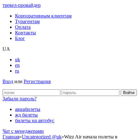
тревел-провайдер
Корпоративным клиентам
Турагентам
Оплата
Контакты
Блог
UA
uk
en
ru
Вход
или
Регистрация
Забыли пароль?
авиабилеты
жд билеты
билеты на автобус
Чат c менеджерами
Главная
»
Uncategorized @uk
»
Wizz Air начала полеты в