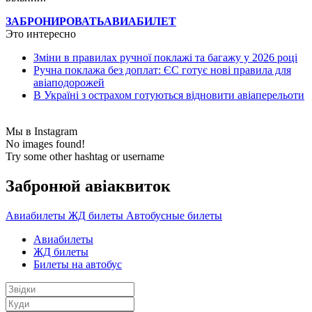
ЗАБРОНИРОВАТЬ
АВИАБИЛЕТ
Это интересно
Зміни в правилах ручної поклажі та багажу у 2026 році
Ручна поклажа без доплат: ЄС готує нові правила для
авіаподорожей
В Україні з острахом готуються відновити авіаперельоти
Мы в Instagram
No images found!
Try some other hashtag or username
Забронюй авiаквиток
Авиабилеты
ЖД билеты
Автобусные билеты
Авиабилеты
ЖД билеты
Билеты на автобус