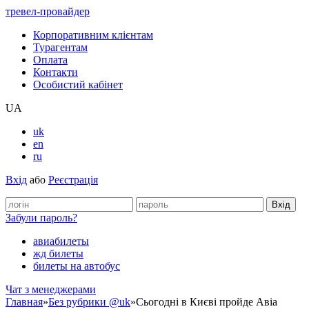
тревел-провайдер
Корпоративним клієнтам
Турагентам
Оплата
Контакти
Особистий кабінет
UA
uk
en
ru
Вхід
або
Реєстрація
Забули пароль?
авиабилеты
жд билеты
билеты на автобус
Чат з менеджерами
Главная
»
Без рубрики @uk
»
Сьогодні в Києві пройде Авіа