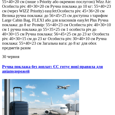
55×40×20 см (лише з Priority або окремою послугою) Wizz Air:
Особиста річ: 40×30×20 см Ручна поклажа до 10 кг: 55×40×23
см (через WIZZ Priority) easyJet:Особиста річ: 45×36×20 см
Велика ручна поклажа: до 56×45×25 см доступна з тарифом
Large Cabin Bag, FLEXI або для власників easyJet Plus Ручна
поклажа: до 8 кг Розмір: 55×40×23 см Особиста річ: 40×30×10
см 1 ручна поклажа до 55×35×25 см 1 особиста річ до
40×30×15 см Ручна поклажа: 56×45×25 см до 23 кг Особиста
річ: 40×30×15 см до 23 кг Особиста річ: 30×40×10 см Ручна
поклажа: 55×40×23 см Загальна вага: до 8 кг для обох
предметів разом
30 червня
Ручна поклажа без доплат: ЄС готує нові правила для
авіаподорожей