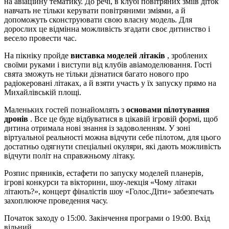
на авіаційну тематику. До речі, в клубі повітряних зміїв діток
навчать не тільки керувати повітряними зміями, а й
допоможуть сконструювати свою власну модель. Для
дорослих це відмінна можливість згадати своє дитинство і
весело провести час.
На пікніку пройде
виставка моделей літаків
, зроблених
своїми руками і виступи від клубів авіамоделювання. Гості
свята зможуть не тільки дізнатися багато нового про
радіокеровані літаках, а й взяти участь у їх запуску прямо на
Михайлівській площі.
Маленьких гостей познайомлять з
основами пілотування
дронів
. Все це буде відбуватися в цікавій ігровій формі, щоб
дитина отримала нові знання із задоволенням. У зоні
віртуальної реальності можна відчути себе пілотом, для цього
достатньо одягнути спеціальні окуляри, які дають можливість
відчути політ на справжньому літаку.
Розпис пряників, естафети по запуску моделей планерів,
ігрові конкурси та вікторини, шоу-лекція «Чому літаки
літають?», концерт фіналістів шоу «Голос.Дiти» забезпечать
захоплююче проведення часу.
Початок заходу о 15:00. Закінчення програми о 19:00. Вхід
вільний.