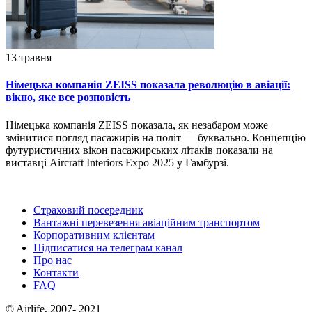
13 травня
Німецька компанія ZEISS показала революцію в авіації:
вікно, яке все розповість
Німецька компанія ZEISS показала, як незабаром може
змінитися погляд пасажирів на політ — буквально. Концепцію
футуристичних вікон пасажирських літаків показали на
виставці Aircraft Interiors Expo 2025 у Гамбурзі.
Страховий посередник
Вантажні перевезення авіаційним транспортом
Корпоративним клієнтам
Підписатися на телеграм канал
Про нас
Контакти
FAQ
© Airlife, 2007- 2021